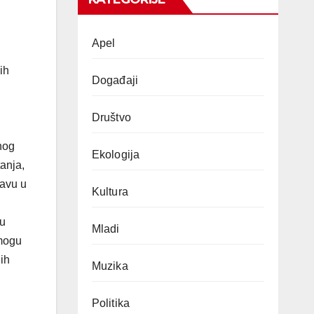
Apel
ih
Događaji
Društvo
nog
Ekologija
anja,
ravu u
Kultura
vu
Mladi
 mogu
ih
Muzika
Politika