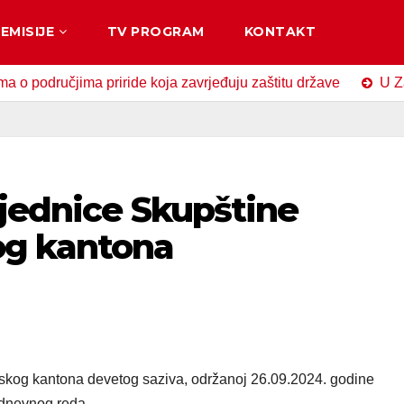
EMISIJE
TV PROGRAM
KONTAKT
učjima priride koja zavrjeđuju zaštitu države
U Zavidović
sjednice Skupštine
og kantona
jskog kantona devetog saziva, održanoj 26.09.2024. godine
dnevnog reda.