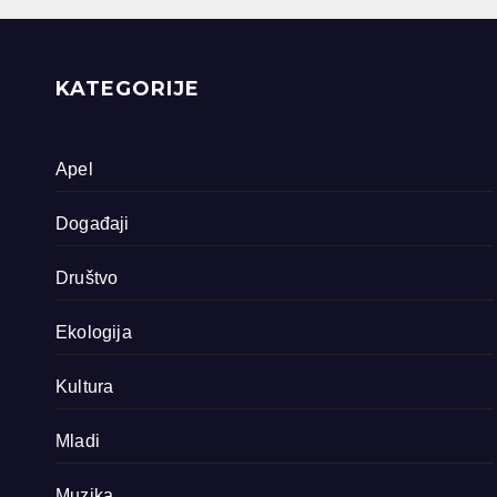
filma o područjima
priride koja
zavrjeđuju zaštitu
države
KATEGORIJE
Apel
Događaji
Društvo
Ekologija
Kultura
Mladi
Muzika