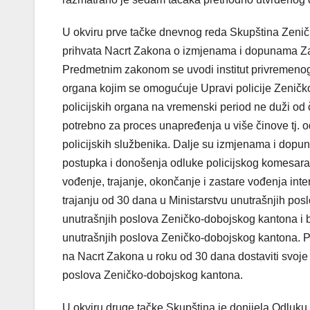
U okviru prve tačke dnevnog reda Skupština Zeničk
prihvata Nacrt Zakona o izmjenama i dopunama Za
Predmetnim zakonom se uvodi institut
privremenog 
organa kojim se omogućuje Upravi policije Zeničko
policijskih organa na vremenski period ne duži od 
potrebno za proces unapređenja u više činove tj. od
policijskih službenika. Dalje su izmjenama i dopu
postupka i donošenja odluke policijskog komesara i
vođenje, trajanje, okončanje i zastare vođenja in
trajanju od 30 dana u Ministarstvu unutrašnjih pos
unutrašnjih poslova Zeničko-dobojskog kantona i bi
unutrašnjih poslova Zeničko-dobojskog kantona. Poj
na Nacrt Zakona u roku od 30 dana dostaviti svoje p
poslova Zeničko-dobojskog kantona.
U okviru druge tačke Skupština je donijela Odluku