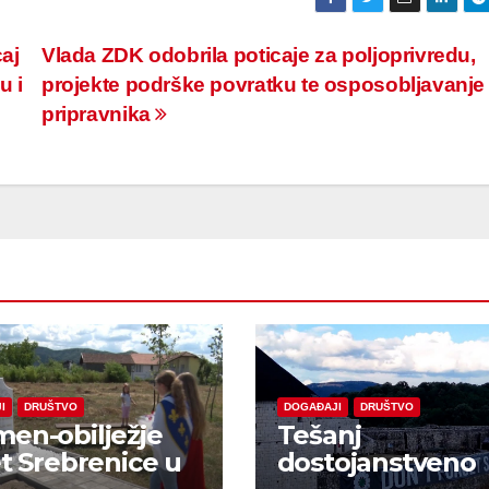
caj
Vlada ZDK odobrila poticaje za poljoprivredu,
u i
projekte podrške povratku te osposobljavanje
pripravnika
I
DRUŠTVO
DOGAĐAJI
DRUŠTVO
en-obilježje
Tešanj
et Srebrenice u
dostojanstveno