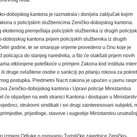
o-dobojskog kantona je razmatrala i donijela zaključak kojim
kona o policijskim službenicima Zeničko-dobojskog kantona.
eksternog premještaja policijskih službenika iz drugih policijsk
-dobojskog kantona prijem policijskih službenika iz drugih
četiri godine, te se smanjuje vrijeme provedeno u činu koje je
 policajca do starijeg narednika, a što će olakšati prijem novih
nama otklonjene poteškoće u primjeni Zakona kod instituta inter
li druge ovlaštene osobe o sankciji po pitanju rokova za pokret
ternog postupka. Predmetni Nacrt zakona je upućen u javnu rasp
lova Zeničko-dobojskog kantona i Upravi policije Ministarstva
t će objavljen na web stranici Kantona i dostupan u Ministarst
edinci, strukovni sindikati i svi drugi zainteresovani subjekti,
rimjedbe, prijedloge, stavove i sugestije Ministarstvu unutrašnj
 o izmjeni Odluke o osnivanju Turističke zajednice Zeničko-