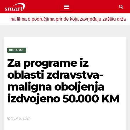
Skip
to
ilma o područjima priride koja zavrjeđuju zaštitu države
content
DOGAĐAJI
Za programe iz
oblasti zdravstva-
maligna oboljenja
izdvojeno 50.000 KM
SEP 5, 2024