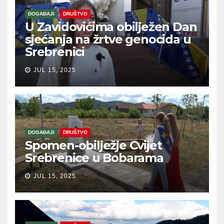
DOGAĐAJI
DRUŠTVO
U Zavidovićima obilježen Dan
sjećanja na žrtve genocida u
Srebrenici
JUL 15, 2025
DOGAĐAJI
DRUŠTVO
Spomen-obilježje Cvijet
Srebrenice u Bobarama
JUL 15, 2025