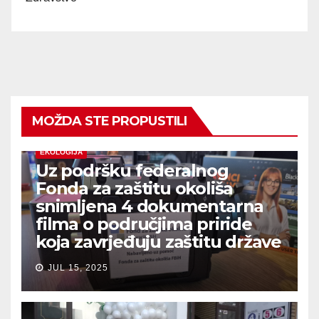
MOŽDA STE PROPUSTILI
EKOLOGIJA
Uz podršku federalnog
Fonda za zaštitu okoliša
snimljena 4 dokumentarna
filma o područjima priride
koja zavrjeđuju zaštitu države
JUL 15, 2025