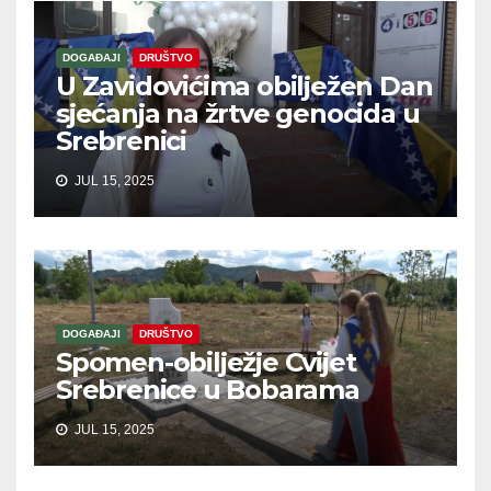
DOGAĐAJI
DRUŠTVO
U Zavidovićima obilježen Dan
sjećanja na žrtve genocida u
Srebrenici
JUL 15, 2025
DOGAĐAJI
DRUŠTVO
Spomen-obilježje Cvijet
Srebrenice u Bobarama
JUL 15, 2025