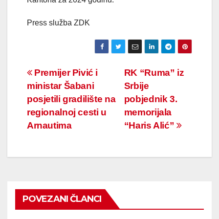
Press služba ZDK
Navigacija
Premijer Pivić i
RK “Ruma” iz
ministar Šabani
Srbije
članaka
posjetili gradilište na
pobjednik 3.
regionalnoj cesti u
memorijala
Arnautima
“Haris Alić”
POVEZANI ČLANCI