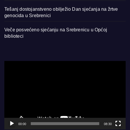
Tešanj dostojanstveno obilježio Dan sjećanja na žrtve
genocida u Srebrenici
Veče posvećeno sjećanju na Srebrenicu u Općoj
biblioteci
Video
Player
00:00
08:30