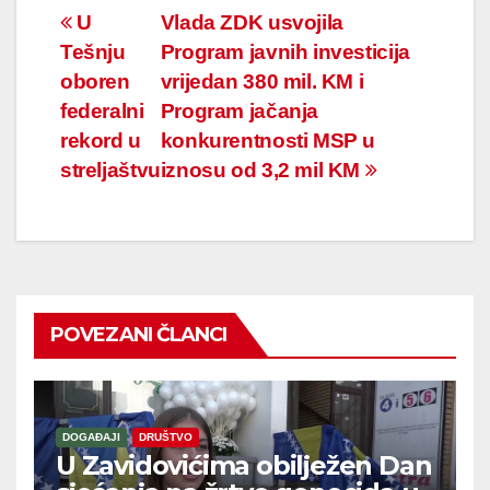
Navigacija
U
Vlada ZDK usvojila
Tešnju
Program javnih investicija
članaka
oboren
vrijedan 380 mil. KM i
federalni
Program jačanja
rekord u
konkurentnosti MSP u
streljaštvu
iznosu od 3,2 mil KM
POVEZANI ČLANCI
DOGAĐAJI
DRUŠTVO
U Zavidovićima obilježen Dan