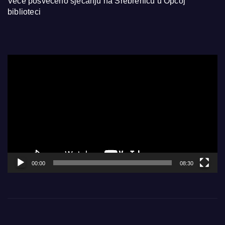
Veče posvećeno sjećanju na Srebrenicu u Općoj
biblioteci
Video
Player
00:00
08:30