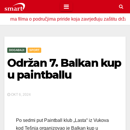
Skip
to
lma o područjima priride koja zavrjeđuju zaštitu države
U
content
DOGAĐAJI
SPORT
Održan 7. Balkan kup
u paintballu
OKT 6, 2024
Po sedmi put Paintball klub „Lasta“ iz Vukova
kod Tešnja organizovao je Balkan kup u