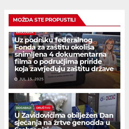
MOŽDA STE PROPUSTILI
EKOLOGIJA
Uz podršku federalnog
Fonda za zaštitu okoliša
snimljena 4 dokumentarna
filma o područjima priride
koja zavrjeđuju zaštitu države
JUL 15, 2025
DOGAĐAJI
DRUŠTVO
U Zavidovićima obilježen Dan
sjećanja na žrtve genocida u