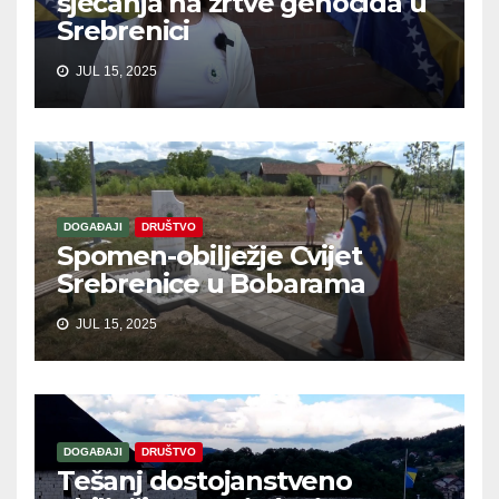
sjećanja na žrtve genocida u
Srebrenici
JUL 15, 2025
DOGAĐAJI
DRUŠTVO
Spomen-obilježje Cvijet
Srebrenice u Bobarama
JUL 15, 2025
DOGAĐAJI
DRUŠTVO
Tešanj dostojanstveno