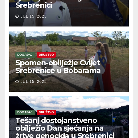
Srebrenici
JUL 15, 2025
DOGAĐAJI
DRUŠTVO
Spomen-obilježje Cvijet
Srebrenice u Bobarama
JUL 15, 2025
DOGAĐAJI
DRUŠTVO
Tešanj dostojanstveno
obilježio Dan sjećanja na
žrtve genocida u Srebrenici