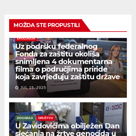
MOŽDA STE PROPUSTILI
EKOLOGIJA
Uz podršku federalnog
Fonda za zaštitu okoliša
snimljena 4 dokumentarna
filma o područjima priride
koja zavrjeđuju zaštitu države
JUL 15, 2025
DOGAĐAJI
DRUŠTVO
U Zavidovićima obilježen Dan
sjećanja na žrtve genocida u