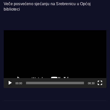
Veče posvećeno sjećanju na Srebrenicu u Općoj
biblioteci
Video
Player
00:00
08:30