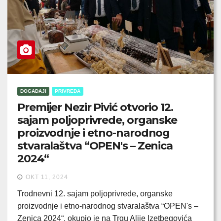
DOGAĐAJI
PRIVREDA
Premijer Nezir Pivić otvorio 12.
sajam poljoprivrede, organske
proizvodnje i etno-narodnog
stvaralaštva “OPEN's – Zenica
2024“
OKT 11, 2024
Trodnevni 12. sajam poljoprivrede, organske
proizvodnje i etno-narodnog stvaralaštva “OPEN's –
Zenica 2024“, okupio je na Trgu Alije Izetbegovića