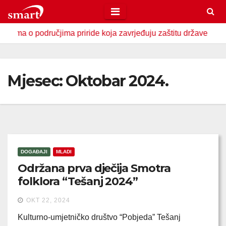
Skip
to
a priride koja zavrjeđuju zaštitu države
U Zavidovićima o
content
Mjesec:
Oktobar 2024.
DOGAĐAJI
MLADI
Održana prva dječija Smotra
folklora “Tešanj 2024”
OKT 22, 2024
Kulturno-umjetničko društvo “Pobjeda” Tešanj