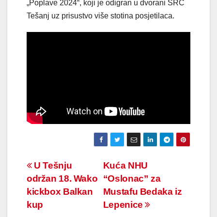
„Poplave 2024“, koji je odigran u dvorani SRC
Tešanj uz prisustvo više stotina posjetilaca.
Navigacija
U Tešnju
Kuća NHU
održan 18. Wako
“Oslonac” za
članaka
kickbox Balkan
Mustafu Bedaka iz
kup
Lepenice