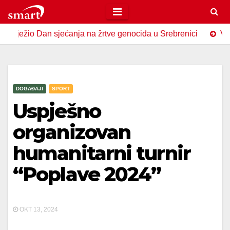
Skip
to
žio Dan sjećanja na žrtve genocida u Srebrenici
Veče posv
content
DOGAĐAJI
SPORT
Uspješno
organizovan
humanitarni turnir
“Poplave 2024”
OKT 13, 2024