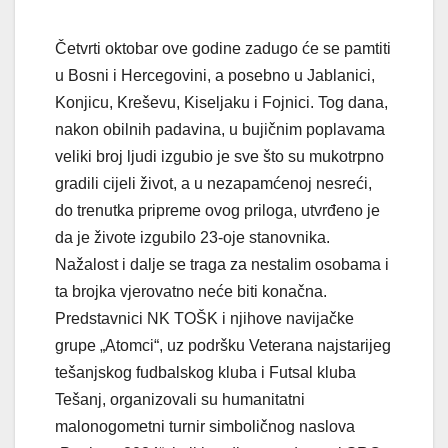
Četvrti oktobar ove godine zadugo će se pamtiti
u Bosni i Hercegovini, a posebno u Jablanici,
Konjicu, Kreševu, Kiseljaku i Fojnici. Tog dana,
nakon obilnih padavina, u bujičnim poplavama
veliki broj ljudi izgubio je sve što su mukotrpno
gradili cijeli život, a u nezapamćenoj nesreći,
do trenutka pripreme ovog priloga, utvrđeno je
da je živote izgubilo 23-oje stanovnika.
Nažalost i dalje se traga za nestalim osobama i
ta brojka vjerovatno neće biti konačna.
Predstavnici NK TOŠK i njihove navijačke
grupe „Atomci“, uz podršku Veterana najstarijeg
tešanjskog fudbalskog kluba i Futsal kluba
Tešanj, organizovali su humanitatni
malonogometni turnir simboličnog naslova