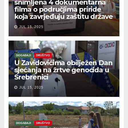
snimljena 4 dokumentarna
filma o područjima priride
koja zavrjeđuju zaštitu države
JUL 15, 2025
DOGAĐAJI
DRUŠTVO
U Zavidovićima obilježen Dan
sjećanja na žrtve genocida u
Srebrenici
JUL 15, 2025
DOGAĐAJI
DRUŠTVO