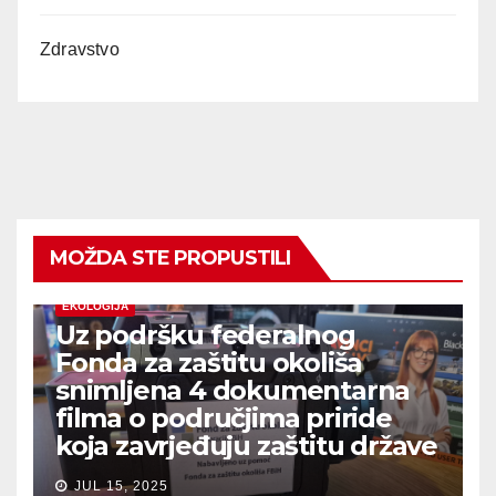
Zdravstvo
MOŽDA STE PROPUSTILI
EKOLOGIJA
Uz podršku federalnog
Fonda za zaštitu okoliša
snimljena 4 dokumentarna
filma o područjima priride
koja zavrjeđuju zaštitu države
JUL 15, 2025