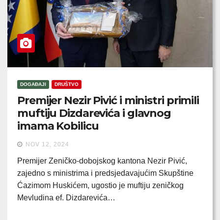
DOGAĐAJI
DRUŠTVO
Premijer Nezir Pivić i ministri primili
muftiju Dizdarevića i glavnog
imama Kobilicu
NOV 12, 2024
Premijer Zeničko-dobojskog kantona Nezir Pivić,
zajedno s ministrima i predsjedavajućim Skupštine
Ćazimom Huskićem, ugostio je muftiju zeničkog
Mevludina ef. Dizdarevića…