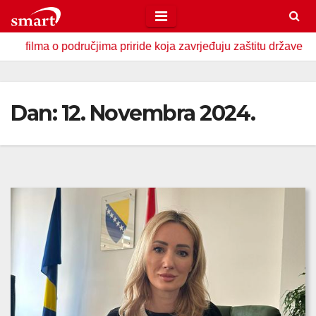
Skip
to
dručjima priride koja zavrjeđuju zaštitu države
U Zavidov
content
Dan:
12. Novembra 2024.