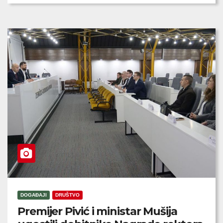
DOGAĐAJI
DRUŠTVO
Premijer Pivić i ministar Mušija