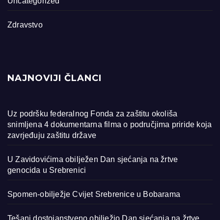
Uncategorized
Zdravstvo
NAJNOVIJI ČLANCI
Uz podršku federalnog Fonda za zaštitu okoliša
snimljena 4 dokumentarna filma o područjima priride koja
zavrjeđuju zaštitu države
U Zavidovićima obilježen Dan sjećanja na žrtve
genocida u Srebrenici
Spomen-obilježje Cvijet Srebrenice u Bobarama
Tešanj dostojanstveno obilježio Dan sjećanja na žrtve