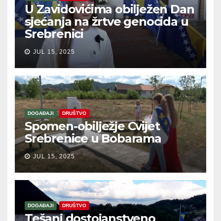
U Zavidovićima obilježen Dan
sjećanja na žrtve genocida u
Srebrenici
JUL 15, 2025
DOGAĐAJI
DRUŠTVO
Spomen-obilježje Cvijet
Srebrenice u Bobarama
JUL 15, 2025
DOGAĐAJI
DRUŠTVO
Tešanj dostojanstveno