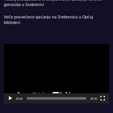
genocida u Srebrenici
Veče posvećeno sjećanju na Srebrenicu u Općoj
biblioteci
Video
Player
00:00
08:30