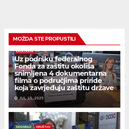
MOŽDA STE PROPUSTILI
EKOLOGIJA
Uz podršku federalnog
Fonda za zaštitu okoliša
snimljena 4 dokumentarna
filma o područjima priride
koja zavrjeđuju zaštitu države
JUL 15, 2025
DOGAĐAJI
DRUŠTVO