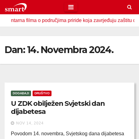
Skip
to
na filma o područjima priride koja zavrjeđuju zaštitu države
content
Dan:
14. Novembra 2024.
DOGAĐAJI
DRUŠTVO
U ZDK obilježen Svjetski dan
dijabetesa
NOV 14, 2024
Povodom 14. novembra, Svjetskog dana dijabetesa