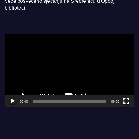
Veče posvećeno sjećanju na Srebrenicu u Općoj
biblioteci
Video
Player
00:00
08:30