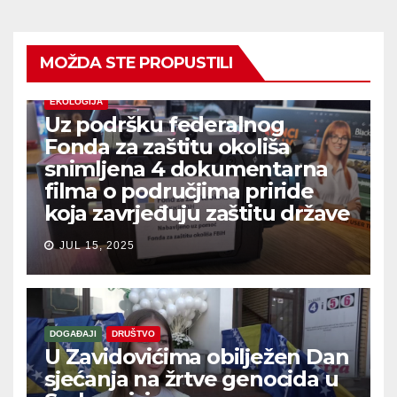
MOŽDA STE PROPUSTILI
EKOLOGIJA
Uz podršku federalnog
Fonda za zaštitu okoliša
snimljena 4 dokumentarna
filma o područjima priride
koja zavrjeđuju zaštitu države
JUL 15, 2025
DOGAĐAJI
DRUŠTVO
U Zavidovićima obilježen Dan
sjećanja na žrtve genocida u