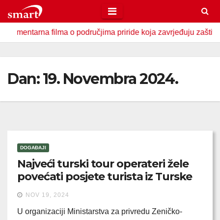
Skip
to
ntarna filma o područjima priride koja zavrjeđuju zaštitu držav
content
Dan:
19. Novembra 2024.
DOGAĐAJI
Najveći turski tour operateri žele
povećati posjete turista iz Turske
NOV 19, 2024
U organizaciji Ministarstva za privredu Zeničko-