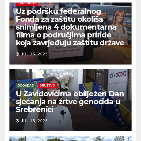
EKOLOGIJA
Uz podršku federalnog
Fonda za zaštitu okoliša
snimljena 4 dokumentarna
filma o područjima priride
koja zavrjeđuju zaštitu države
JUL 15, 2025
DOGAĐAJI
DRUŠTVO
U Zavidovićima obilježen Dan
sjećanja na žrtve genocida u
Srebrenici
JUL 15, 2025