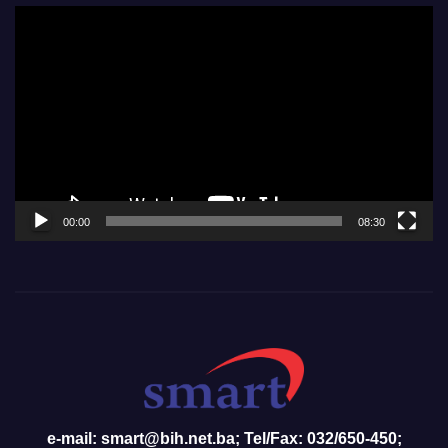
Video
Player
00:00
08:30
e-mail: smart@bih.net.ba; Tel/Fax: 032/650-450;