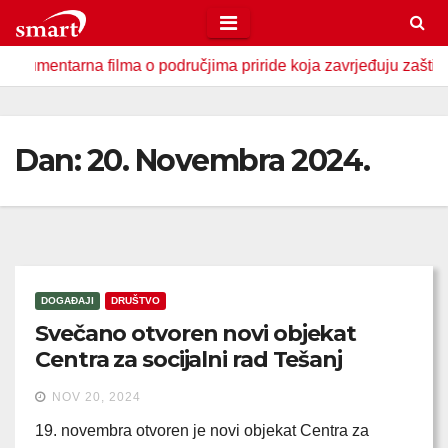
Skip
to
ntarna filma o područjima priride koja zavrjeđuju zaštitu držav
content
Dan:
20. Novembra 2024.
DOGAĐAJI
DRUŠTVO
Svečano otvoren novi objekat
Centra za socijalni rad Tešanj
NOV 20, 2024
19. novembra otvoren je novi objekat Centra za