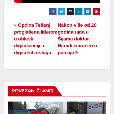
Navigacija
Općina Tešanj
Nakon više od 20
proglašena liderom
godina rada u
članaka
u oblasti
Šijama doktor
digitalizacije i
Hamdi ispraćen u
digitalnih usluga
penziju
POVEZANI ČLANCI