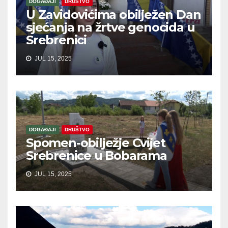
DOGAĐAJI
DRUŠTVO
U Zavidovićima obilježen Dan
sjećanja na žrtve genocida u
Srebrenici
JUL 15, 2025
DOGAĐAJI
DRUŠTVO
Spomen-obilježje Cvijet
Srebrenice u Bobarama
JUL 15, 2025