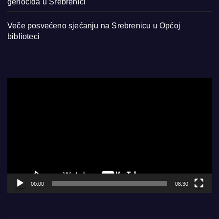
genocida u Srebrenici
Veče posvećeno sjećanju na Srebrenicu u Općoj
biblioteci
Video
Player
00:00
08:30