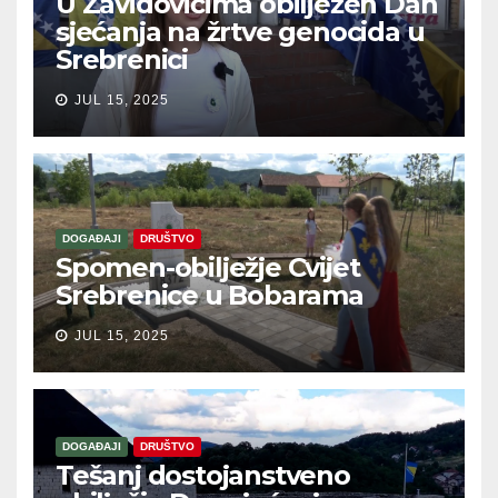
U Zavidovićima obilježen Dan
sjećanja na žrtve genocida u
Srebrenici
JUL 15, 2025
DOGAĐAJI
DRUŠTVO
Spomen-obilježje Cvijet
Srebrenice u Bobarama
JUL 15, 2025
DOGAĐAJI
DRUŠTVO
Tešanj dostojanstveno