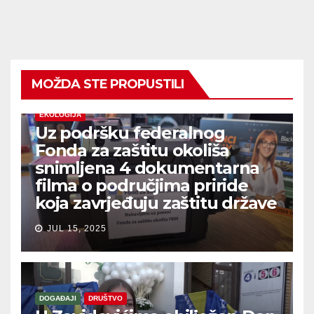
MOŽDA STE PROPUSTILI
EKOLOGIJA
Uz podršku federalnog
Fonda za zaštitu okoliša
snimljena 4 dokumentarna
filma o područjima priride
koja zavrjeđuju zaštitu države
JUL 15, 2025
DOGAĐAJI
DRUŠTVO