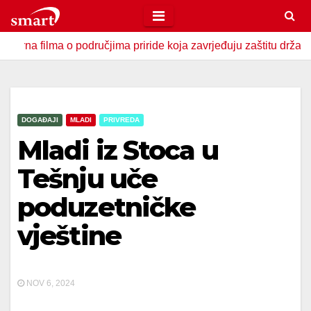
Skip
to
lma o područjima priride koja zavrjeđuju zaštitu države
U
content
DOGAĐAJI
MLADI
PRIVREDA
Mladi iz Stoca u
Tešnju uče
poduzetničke
vještine
NOV 6, 2024