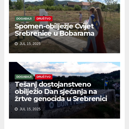
DOGAĐAJI
DRUŠTVO
Spomen-obilježje Cvijet
Srebrenice u Bobarama
JUL 15, 2025
DOGAĐAJI
DRUŠTVO
Tešanj dostojanstveno
obilježio Dan sjećanja na
žrtve genocida u Srebrenici
JUL 15, 2025