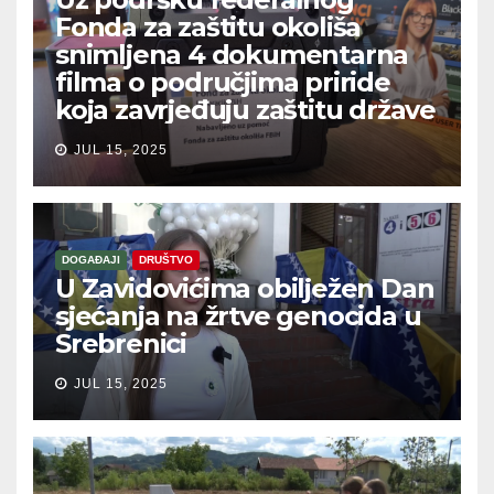
Fonda za zaštitu okoliša
snimljena 4 dokumentarna
filma o područjima priride
koja zavrjeđuju zaštitu države
JUL 15, 2025
DOGAĐAJI
DRUŠTVO
U Zavidovićima obilježen Dan
sjećanja na žrtve genocida u
Srebrenici
JUL 15, 2025