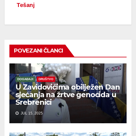
Tešanj
POVEZANI ČLANCI
DOGAĐAJI
DRUŠTVO
U Zavidovićima obilježen Dan
sjećanja na žrtve genocida u
Srebrenici
JUL 15, 2025