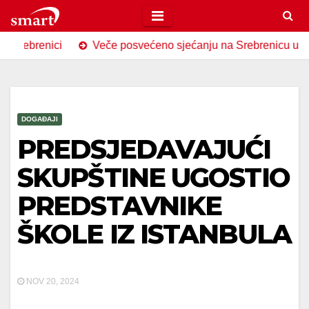
Skip
to
nici
Veče posvećeno sjećanju na Srebrenicu u Općoj bibli
content
DOGAĐAJI
PREDSJEDAVAJUĆI
SKUPŠTINE UGOSTIO
PREDSTAVNIKE
ŠKOLE IZ ISTANBULA
NOV 20, 2024