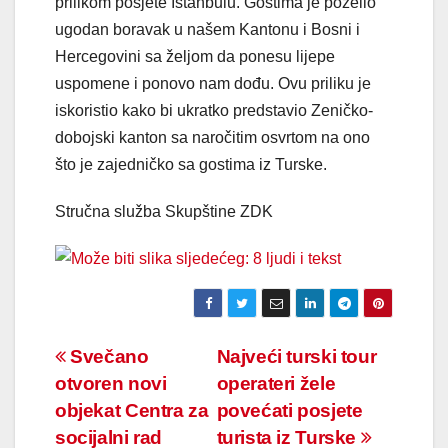
prilikom posjete Istanbulu. Gostima je poželio
ugodan boravak u našem Kantonu i Bosni i
Hercegovini sa željom da ponesu lijepe
uspomene i ponovo nam dođu. Ovu priliku je
iskoristio kako bi ukratko predstavio Zeničko-
dobojski kanton sa naročitim osvrtom na ono
što je zajedničko sa gostima iz Turske.
Stručna služba Skupštine ZDK
Navigacija
Svečano
Najveći turski tour
otvoren novi
operateri žele
članaka
objekat Centra za
povećati posjete
socijalni rad
turista iz Turske