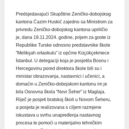
Predsjedavajući Skupštine Zeničko-dobojskog
kantona Ćazim Huskić zajedno sa Ministrom za
privredu Zeničko-dobojskog kantona upriličio
je, dana 19.11.2024. godine, prijem za goste iz
Republike
Turske odnosno predstavnike škole
“Melikşah ortaokulu” iz općine Küçükçekmece
İstanbul. U delegaciji koja je posjetila Bosnu i
Hercegovinu pored direktora škole bili su i
ministar obrazovanja, nastavnici i učenici, a
domaćin u Zeničko-dobojskom kantonu im je
bila Osnovna škola “Novi Šeher” iz Maglaja.
Riječ je posjeti bratskoj školi u Novom Šeheru,
a posjeta je realizovana s ciljem razmjene
iskustava u svrhu unapređenja nastavnog
procesa te pomoći u materijalno tehničkim