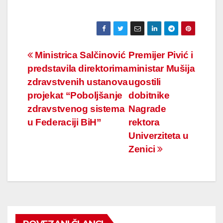
Navigacija
Ministrica Salčinović
Premijer Pivić i
predstavila direktorima
ministar Mušija
članaka
zdravstvenih ustanova
ugostili
projekat “Poboljšanje
dobitnike
zdravstvenog sistema
Nagrade
u Federaciji BiH”
rektora
Univerziteta u
Zenici