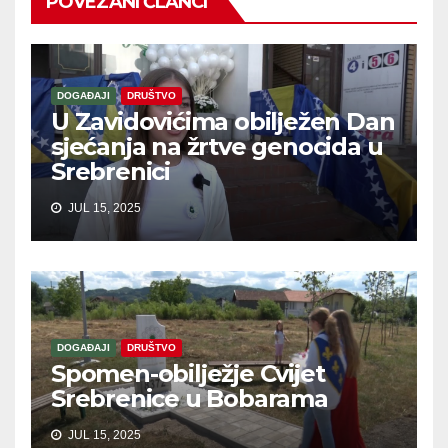
POVEZANI ČLANCI
DOGAĐAJI
DRUŠTVO
U Zavidovićima obilježen Dan
sjećanja na žrtve genocida u
Srebrenici
JUL 15, 2025
DOGAĐAJI
DRUŠTVO
Spomen-obilježje Cvijet
Srebrenice u Bobarama
JUL 15, 2025