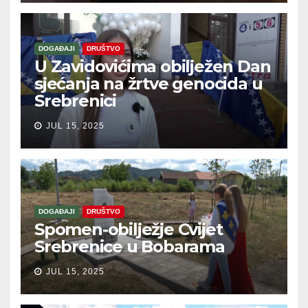
DOGAĐAJI
DRUŠTVO
U Zavidovićima obilježen Dan
sjećanja na žrtve genocida u
Srebrenici
JUL 15, 2025
DOGAĐAJI
DRUŠTVO
Spomen-obilježje Cvijet
Srebrenice u Bobarama
JUL 15, 2025