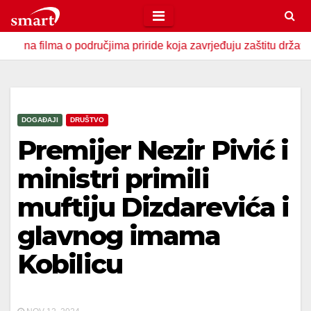
Skip
to
ma o područjima priride koja zavrjeđuju zaštitu države
U 
content
DOGAĐAJI
DRUŠTVO
Premijer Nezir Pivić i
ministri primili
muftiju Dizdarevića i
glavnog imama
Kobilicu