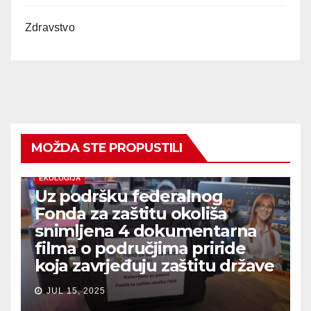
Zdravstvo
MOŽDA STE PROPUSTILI
EKOLOGIJA
Uz podršku federalnog
Fonda za zaštitu okoliša
snimljena 4 dokumentarna
filma o područjima priride
koja zavrjeđuju zaštitu države
JUL 15, 2025