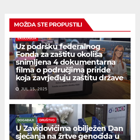
MOŽDA STE PROPUSTILI
EKOLOGIJA
Uz podršku federalnog
Fonda za zaštitu okoliša
snimljena 4 dokumentarna
filma o područjima priride
koja zavrjeđuju zaštitu države
JUL 15, 2025
DOGAĐAJI
DRUŠTVO
U Zavidovićima obilježen Dan
sjećanja na žrtve genocida u