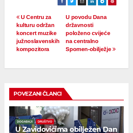
Navigacija
U Centru za
U povodu Dana
kulturu održan
državnosti
članaka
koncert muzike
položeno cvijeće
južnoslavenskih
na centralno
kompozitora
Spomen-obilježje
POVEZANI ČLANCI
DOGAĐAJI
DRUŠTVO
U Zavidovićima obilježen Dan