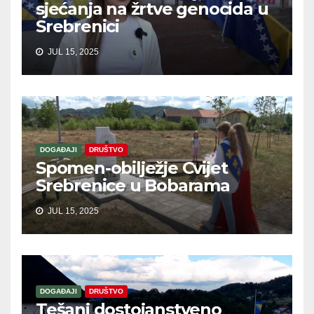
sjećanja na žrtve genocida u
Srebrenici
JUL 15, 2025
DOGAĐAJI
DRUŠTVO
Spomen-obilježje Cvijet
Srebrenice u Bobarama
JUL 15, 2025
DOGAĐAJI
DRUŠTVO
Tešanj dostojanstveno