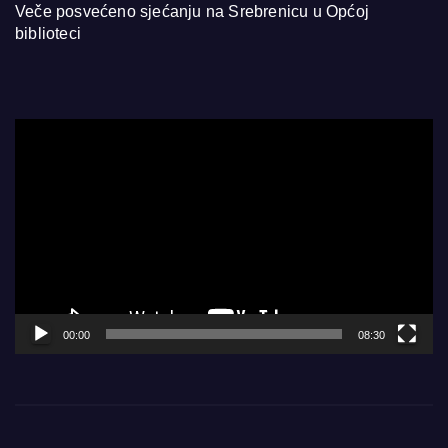
Veče posvećeno sjećanju na Srebrenicu u Općoj
biblioteci
Video
Player
00:00
08:30