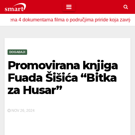
Skip
to
4 dokumentarna filma o područjima priride koja zavrjeđuju zašti
content
DOGAĐAJI
Promovirana knjiga
Fuada Šišića “Bitka
za Husar”
NOV 26, 2024