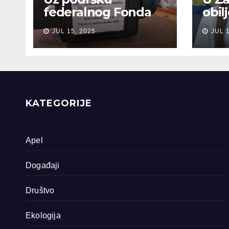
federalnog Fonda
obil
za zaštitu okoliša
sjeć
JUL 15, 2025
JUL 
snimljena 4
gen
dokumentarna
Sreb
filma o područjima
priride koja
zavrjeđuju zaštitu
države
KATEGORIJE
Apel
Događaji
Društvo
Ekologija