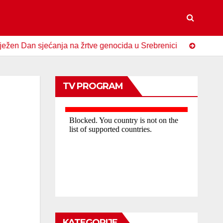
an sjećanja na žrtve genocida u Srebrenici
Spomen-obilje
TV PROGRAM
KATEGORIJE