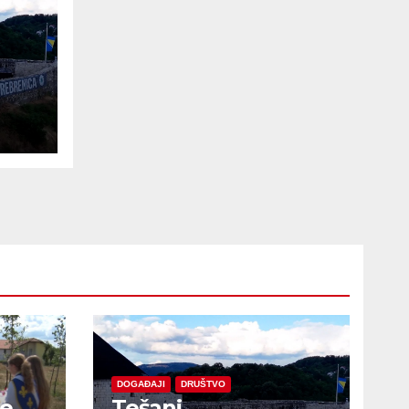
e
DOGAĐAJI
DRUŠTVO
je
Tešanj