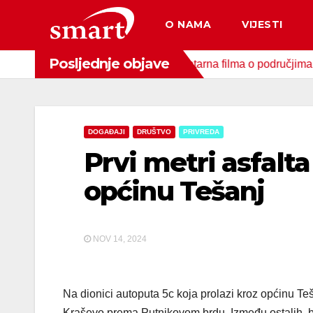
Skip
O NAMA
VIJESTI
to
content
Posljednje objave
u okoliša snimljena 4 dokumentarna filma o područjima priride k
DOGAĐAJI
DRUŠTVO
PRIVREDA
Prvi metri asfalta
općinu Tešanj
NOV 14, 2024
Na dionici autoputa 5c koja prolazi kroz općinu Teša
Kraševo prema Putnikovom brdu. Između ostalih, b