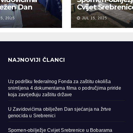
ježen Dan
Cvijet Srebrenic
anja na žrtve
Bobarama
15, 2025
JUL 15, 2025
ocida u
renici
NAJNOVIJI ČLANCI
Uz podršku federalnog Fonda za zaštitu okoliša
snimljena 4 dokumentarna filma o područjima priride
koja zavrjeđuju zaštitu države
U Zavidovićima obilježen Dan sjećanja na žrtve
genocida u Srebrenici
Spomen-obilježje Cvijet Srebrenice u Bobarama