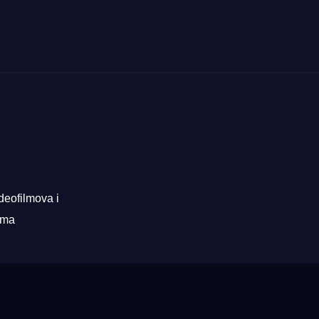
deofilmova i
rama