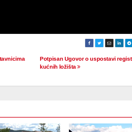
stavnicima
Potpisan Ugovor o uspostavi regist
kućnih ložišta