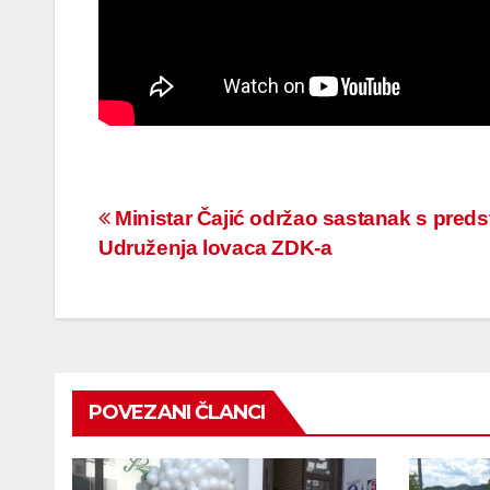
Navigacija
Ministar Čajić održao sastanak s pred
Udruženja lovaca ZDK-a
članaka
POVEZANI ČLANCI