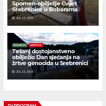
Spomen-obilježje Cvijet
Srebrenice u Bobarama
JUL 15, 2025
DOGAĐAJI
DRUŠTVO
Tešanj dostojanstveno
obilježio Dan sjećanja na
žrtve genocida u Srebrenici
JUL 15, 2025
TV PROGRAM