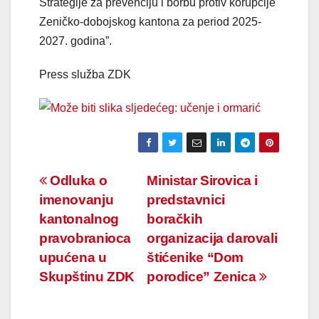
Strategije za prevenciju i borbu protiv korupcije
Zeničko-dobojskog kantona za period 2025-
2027. godina”.
Press služba ZDK
Navigacija
Odluka o
Ministar Sirovica i
imenovanju
predstavnici
članaka
kantonalnog
boračkih
pravobranioca
organizacija darovali
upućena u
štićenike “Dom
Skupštinu ZDK
porodice” Zenica