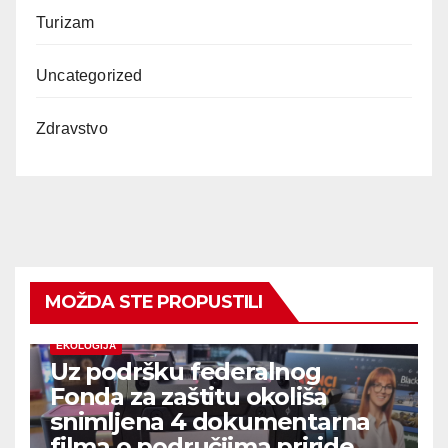
Turizam
Uncategorized
Zdravstvo
MOŽDA STE PROPUSTILI
EKOLOGIJA
Uz podršku federalnog
Fonda za zaštitu okoliša
snimljena 4 dokumentarna
filma o područjima priride