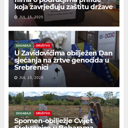
koja zavrjeđuju zaštitu države
JUL 15, 2025
DOGAĐAJI
DRUŠTVO
U Zavidovićima obilježen Dan
sjećanja na žrtve genocida u
Srebrenici
JUL 15, 2025
DOGAĐAJI
DRUŠTVO
Spomen-obilježje Cvijet
Srebrenice u Bobarama