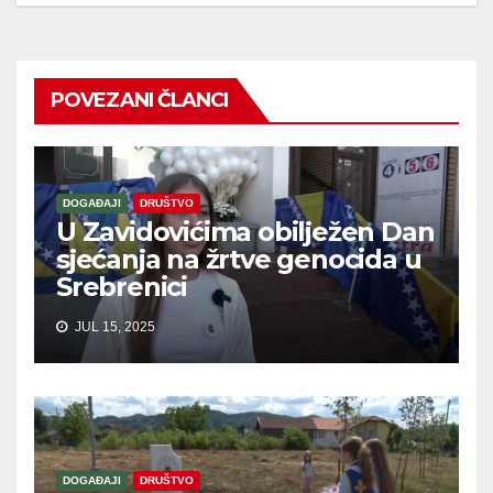
POVEZANI ČLANCI
DOGAĐAJI
DRUŠTVO
U Zavidovićima obilježen Dan
sjećanja na žrtve genocida u
Srebrenici
JUL 15, 2025
DOGAĐAJI
DRUŠTVO