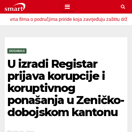
Skip
to
lma o područjima priride koja zavrjeđuju zaštitu države
U 
content
DOGAĐAJI
U izradi Registar
prijava korupcije i
koruptivnog
ponašanja u Zeničko-
dobojskom kantonu