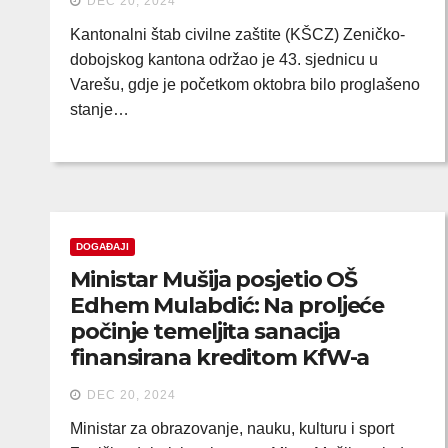
DEC 20, 2024
Kantonalni štab civilne zaštite (KŠCZ) Zeničko-
dobojskog kantona održao je 43. sjednicu u
Varešu, gdje je početkom oktobra bilo proglašeno
stanje…
DOGAĐAJI
Ministar Mušija posjetio OŠ
Edhem Mulabdić: Na proljeće
počinje temeljita sanacija
finansirana kreditom KfW-a
DEC 20, 2024
Ministar za obrazovanje, nauku, kulturu i sport