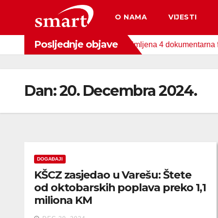
Skip
O NAMA
VIJESTI
to
content
Posljednje objave
nog Fonda za zaštitu okoliša snimljena 4 dokumentarna filma o p
Dan:
20. Decembra 2024.
DOGAĐAJI
KŠCZ zasjedao u Varešu: Štete
od oktobarskih poplava preko 1,1
miliona KM