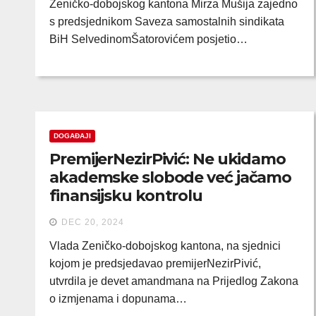
Zeničko-dobojskog kantona Mirza Mušija zajedno
s predsjednikom Saveza samostalnih sindikata
BiH SelvedinomŠatorovićem posjetio…
DOGAĐAJI
PremijerNezirPivić: Ne ukidamo
akademske slobode već jačamo
finansijsku kontrolu
DEC 20, 2024
Vlada Zeničko-dobojskog kantona, na sjednici
kojom je predsjedavao premijerNezirPivić,
utvrdila je devet amandmana na Prijedlog Zakona
o izmjenama i dopunama…