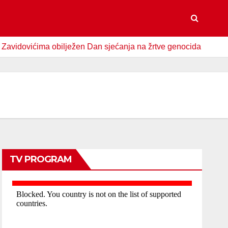
vićima obilježen Dan sjećanja na žrtve genocida u Srebrenici
TV PROGRAM