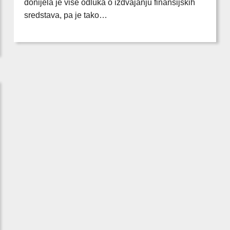
donijela je više odluka o izdvajanju finansijskih
sredstava, pa je tako…