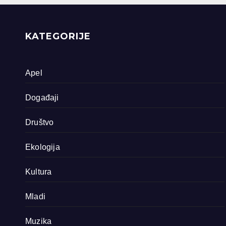
priride koja
zavrjeđuju zaštitu
države
KATEGORIJE
Apel
Događaji
Društvo
Ekologija
Kultura
Mladi
Muzika