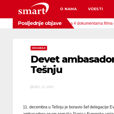
Skip
O NAMA
VIJESTI
to
content
Posljednje objave
a za zaštitu okoliša snimljena 4 dokumentarna filma o područji
DOGAĐAJI
Devet ambasadora
Tešnju
DEC 12, 2024
11. decembra u Tešnju je boravio šef delegacije Ev
ambasadora osam zemalja članica Evropske unije: 