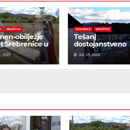
I
DRUŠTVO
DOGAĐAJI
DRUŠTVO
en-obilježje
Tešanj
et Srebrenice u
dostojanstveno
arama
obilježio Dan
, 2025
JUL 15, 2025
sjećanja na žrtv
genocida u
Srebrenici