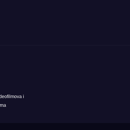
deofilmova i
rama