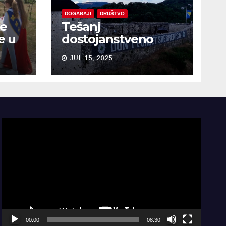
DOGAĐAJI
DRUŠTVO
je
Tešanj
e u
dostojanstveno
obilježio Dan
JUL 15, 2025
sjećanja na žrtve
genocida u
Srebrenici
Video
Player
00:00
08:30