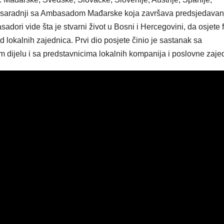
u saradnji sa Ambasadom Mađarske koja završava predsjedavan
adori vide šta je stvarni život u Bosni i Hercegovini, da osjete 
 lokalnih zajednica. Prvi dio posjete činio je sastanak sa
ijelu i sa predstavnicima lokalnih kompanija i poslovne zaje