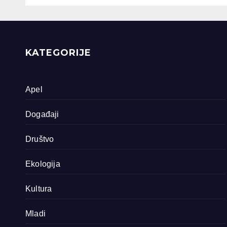
dokumentarna
Sreb
filma o područjima
priride koja
zavrjeđuju zaštitu
države
KATEGORIJE
Apel
Događaji
Društvo
Ekologija
Kultura
Mladi