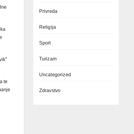
ilne
Privreda
Religija
ika
je
Sport
Turizam
vik”
Uncategorized
a te
manje
Zdravstvo