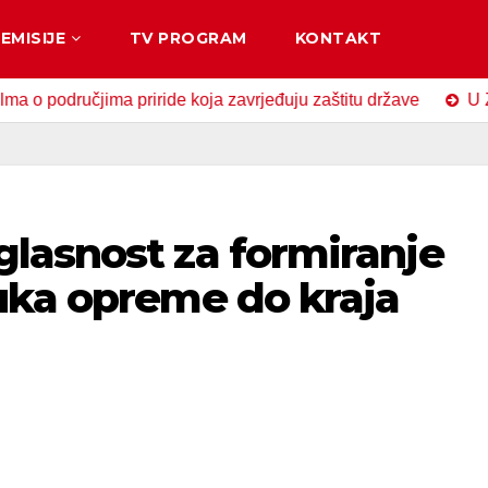
EMISIJE
TV PROGRAM
KONTAKT
ručjima priride koja zavrjeđuju zaštitu države
U Zavidovi
lasnost za formiranje
uka opreme do kraja