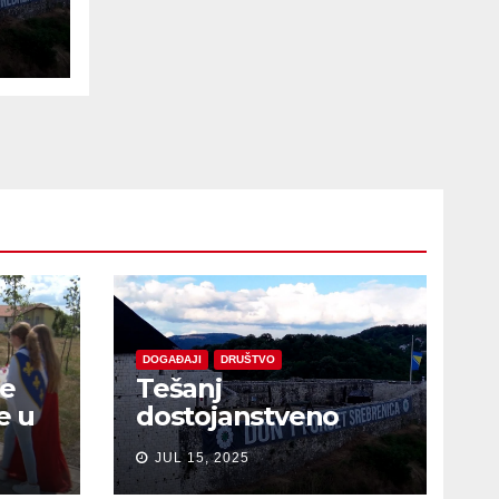
e
DOGAĐAJI
DRUŠTVO
je
Tešanj
e u
dostojanstveno
obilježio Dan
JUL 15, 2025
sjećanja na žrtve