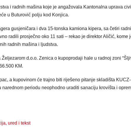
stva i radnih mašina koje je angažovala Kantonalna uprava civ
eće u Buturović polju kod Konjica.
gera gusjeničara i dva 15-tonska kamiona kipera, sa četiri radn
no radili prosječno oko 11 sati – rekao je direktor Aličić, kome 
ih radnih mašina i ljudstva.
 Željezarom d.o.o. Zenica o kupoprodaji hale u radnoj zoni “Šlji
566.500 KM.
c, a kupovinom će trajno biti riješeno pitanje skladišta KUCZ-
e u narednom periodu neophodno uraditi sanaciju krovišta i opre