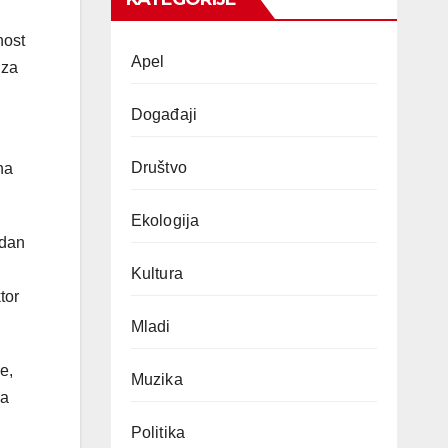
nost
Apel
 za
Događaji
Društvo
na
Ekologija
edan
Kultura
tor
Mladi
e,
Muzika
va
Politika