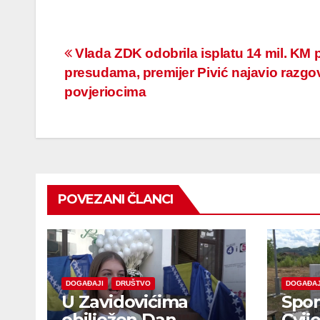
Navigacija
Vlada ZDK odobrila isplatu 14 mil. KM
presudama, premijer Pivić najavio razgo
članaka
povjeriocima
POVEZANI ČLANCI
DOGAĐAJI
DRUŠTVO
DOGAĐAJ
U Zavidovićima
Spom
obilježen Dan
Cvij