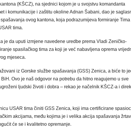
 kantona (KŠCZ), na sjednici kojom je u svojstvu komandanta
et i komunikacije i zaštitu okoline Adnan Šabani, dao je saglas
i spašavanja ovog kantona, koja podrazumijeva formiranje Tima
 USAR tima.
na je da uputi izmjene navedene uredbe prema Vladi Zeničko-
iranje spasilačkog tima za koji je već nabavljena oprema vrijed
ovog mjeseca.
ngažovani iz Gorske službe spašavanja (GSS) Zenica, a biće to j
u BiH. Ovo je naš odgovor na potrebu da hitno reagujemo u sve
roženi ljudski životi i dobra – rekao je načelnik KŠCZ-a i direk
nicu USAR tima činiti GSS Zenica, koji ima certificirane spasioc
ilačkim akcijama, među kojima je i velika akcija spašavanja žrta
ućit će se i kvalitetno opremanje.