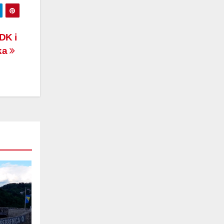
DK i
aka