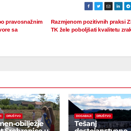
 po pravosnažnim
Razmjenom pozitivnih praksi Z
vore sa
TK žele poboljšati kvalitetu zr
I
DRUŠTVO
DOGAĐAJI
DRUŠTVO
en-obilježje
Tešanj
et Srebrenice u
dostojanstveno