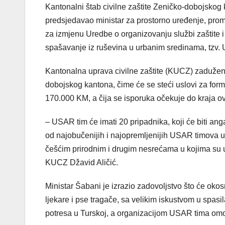
Kantonalni štab civilne zaštite Zeničko-dobojskog
predsjedavao ministar za prostorno uređenje, prom
za izmjenu Uredbe o organizovanju službi zaštite 
spašavanje iz ruševina u urbanim sredinama, tzv.
Kantonalna uprava civilne zaštite (KUCZ) zaduže
dobojskog kantona, čime će se steći uslovi za form
170.000 KM, a čija se isporuka očekuje do kraja 
– USAR tim će imati 20 pripadnika, koji će biti a
od najobučenijih i najopremljenijih USAR timova 
češćim prirodnim i drugim nesrećama u kojima su ug
KUCZ Džavid Aličić.
Ministar Šabani je izrazio zadovoljstvo što će okos
ljekare i pse tragače, sa velikim iskustvom u spas
potresa u Turskoj, a organizacijom USAR tima omog