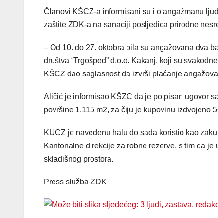
Članovi KŠCZ-a informisani su i o angažmanu ljud
zaštite ZDK-a na sanaciji posljedica prirodne nesr
– Od 10. do 27. oktobra bila su angažovana dva ba
društva “Trgošped” d.o.o. Kakanj, koji su svakodnev
KŠCZ dao saglasnost da izvrši plaćanje angažovan
Aličić je informisao KŠZC da je potpisan ugovor sa
površine 1.115 m2, za čiju je kupovinu izdvojeno 
KUCZ je navedenu halu do sada koristio kao zakupa
Kantonalne direkcije za robne rezerve, s tim da j
skladišnog prostora.
Press služba ZDK