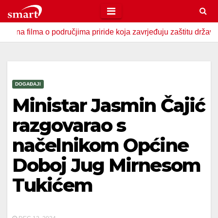
Skip
to
ma o područjima priride koja zavrjeđuju zaštitu države
U Z
content
DOGAĐAJI
Ministar Jasmin Čajić
razgovarao s
načelnikom Općine
Doboj Jug Mirnesom
Tukićem