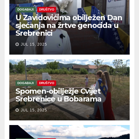
DOGAĐAJI
DRUŠTVO
U Zavidovićima obilježen Dan
sjećanja na žrtve genocida u
Srebrenici
JUL 15, 2025
DOGAĐAJI
DRUŠTVO
Spomen-obilježje Cvijet
Srebrenice u Bobarama
JUL 15, 2025