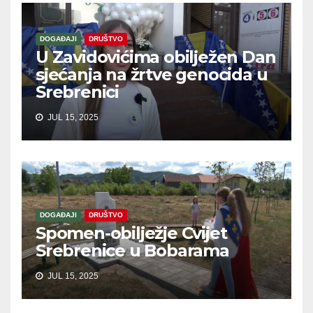
DOGAĐAJI
DRUŠTVO
U Zavidovićima obilježen Dan
sjećanja na žrtve genocida u
Srebrenici
JUL 15, 2025
DOGAĐAJI
DRUŠTVO
Spomen-obilježje Cvijet
Srebrenice u Bobarama
JUL 15, 2025