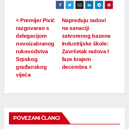
Navigacija
Premijer Pivić
Napreduju radovi
razgovarao s
na sanaciji
članaka
delegacijom
zatvorenog bazena
novoizabranog
Industrijske škole:
rukovodstva
Završetak radova I
Srpskog
faze krajem
građanskog
decembra
vijeća
POVEZANI ČLANCI