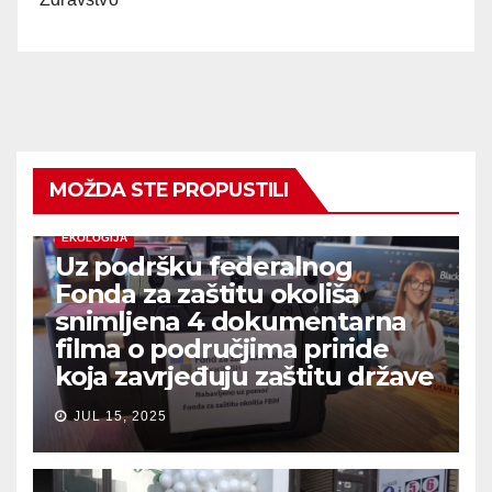
MOŽDA STE PROPUSTILI
EKOLOGIJA
Uz podršku federalnog
Fonda za zaštitu okoliša
snimljena 4 dokumentarna
filma o područjima priride
koja zavrjeđuju zaštitu države
JUL 15, 2025