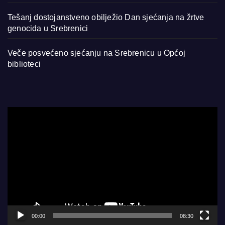
Tešanj dostojanstveno obilježio Dan sjećanja na žrtve
genocida u Srebrenici
Veče posvećeno sjećanju na Srebrenicu u Općoj
biblioteci
Video
Player
00:00
08:30