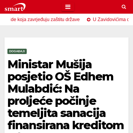
Skip
to
oja zavrjeđuju zaštitu države
U Zavidovićima obilježen Da
content
DOGAĐAJI
Ministar Mušija
posjetio OŠ Edhem
Mulabdić: Na
proljeće počinje
temeljita sanacija
finansirana kreditom