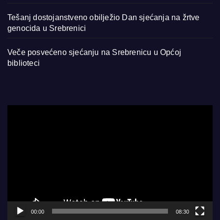
Tešanj dostojanstveno obilježio Dan sjećanja na žrtve
genocida u Srebrenici
Veče posvećeno sjećanju na Srebrenicu u Općoj
biblioteci
Video
Player
00:00
08:30