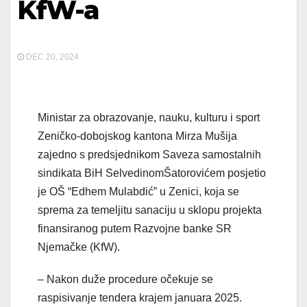
KfW-a
DEC 20, 2024
Ministar za obrazovanje, nauku, kulturu i sport
Zeničko-dobojskog kantona Mirza Mušija
zajedno s predsjednikom Saveza samostalnih
sindikata BiH SelvedinomŠatorovićem posjetio
je OŠ “Edhem Mulabdić” u Zenici, koja se
sprema za temeljitu sanaciju u sklopu projekta
finansiranog putem Razvojne banke SR
Njemačke (KfW).
– Nakon duže procedure očekuje se
raspisivanje tendera krajem januara 2025.