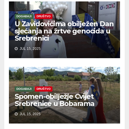
DOGAĐAJI
DRUŠTVO
U Zavidovićima obilježen Dan
sjećanja na žrtve genocida u
Srebrenici
JUL 15, 2025
DOGAĐAJI
DRUŠTVO
Spomen-obilježje Cvijet
Srebrenice u Bobarama
JUL 15, 2025