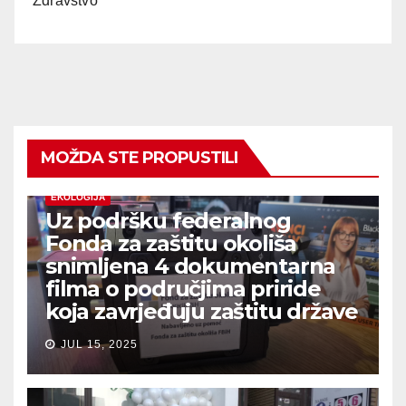
Zdravstvo
MOŽDA STE PROPUSTILI
EKOLOGIJA
Uz podršku federalnog
Fonda za zaštitu okoliša
snimljena 4 dokumentarna
filma o područjima priride
koja zavrjeđuju zaštitu države
JUL 15, 2025