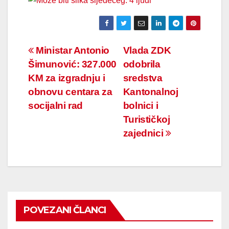
Navigacija
Ministar Antonio
Vlada ZDK
Šimunović: 327.000
odobrila
članaka
KM za izgradnju i
sredstva
obnovu centara za
Kantonalnoj
socijalni rad
bolnici i
Turističkoj
zajednici
POVEZANI ČLANCI