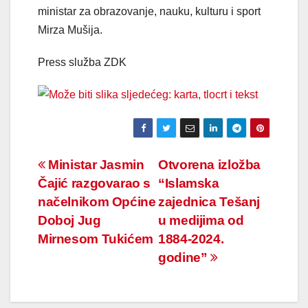
ministar za obrazovanje, nauku, kulturu i sport
Mirza Mušija.
Press služba ZDK
Navigacija
Ministar Jasmin
Otvorena izložba
Čajić razgovarao s
“Islamska
članaka
načelnikom Općine
zajednica Tešanj
Doboj Jug
u medijima od
Mirnesom Tukićem
1884-2024.
godine”