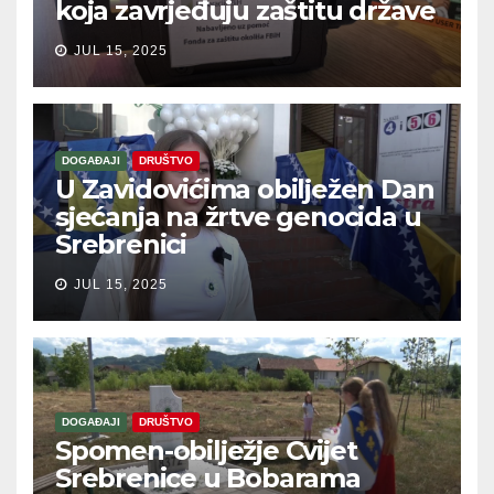
koja zavrjeđuju zaštitu države
JUL 15, 2025
DOGAĐAJI
DRUŠTVO
U Zavidovićima obilježen Dan
sjećanja na žrtve genocida u
Srebrenici
JUL 15, 2025
DOGAĐAJI
DRUŠTVO
Spomen-obilježje Cvijet
Srebrenice u Bobarama