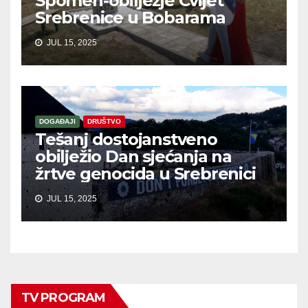
Spomen-obilježje Cvijet
Srebrenice u Bobarama
JUL 15, 2025
DOGAĐAJI
DRUŠTVO
Tešanj dostojanstveno
obilježio Dan sjećanja na
žrtve genocida u Srebrenici
JUL 15, 2025
TV PROGRAM