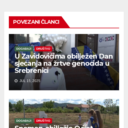
POVEZANI ČLANCI
DOGAĐAJI
DRUŠTVO
U Zavidovićima obilježen Dan
sjećanja na žrtve genocida u
Srebrenici
JUL 15, 2025
DOGAĐAJI
DRUŠTVO