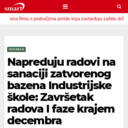
Skip
to
lma o područjima priride koja zavrjeđuju zaštitu države
U
content
DOGAĐAJI
Napreduju radovi na
sanaciji zatvorenog
bazena Industrijske
škole: Završetak
radova I faze krajem
decembra