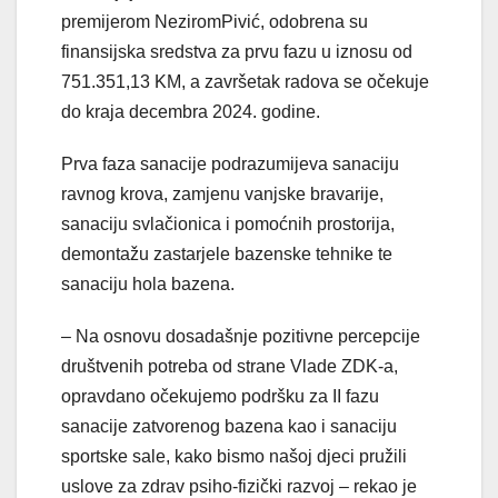
premijerom NeziromPivić, odobrena su
finansijska sredstva za prvu fazu u iznosu od
751.351,13 KM, a završetak radova se očekuje
do kraja decembra 2024. godine.
Prva faza sanacije podrazumijeva sanaciju
ravnog krova, zamjenu vanjske bravarije,
sanaciju svlačionica i pomoćnih prostorija,
demontažu zastarjele bazenske tehnike te
sanaciju hola bazena.
– Na osnovu dosadašnje pozitivne percepcije
društvenih potreba od strane Vlade ZDK-a,
opravdano očekujemo podršku za II fazu
sanacije zatvorenog bazena kao i sanaciju
sportske sale, kako bismo našoj djeci pružili
uslove za zdrav psiho-fizički razvoj – rekao je