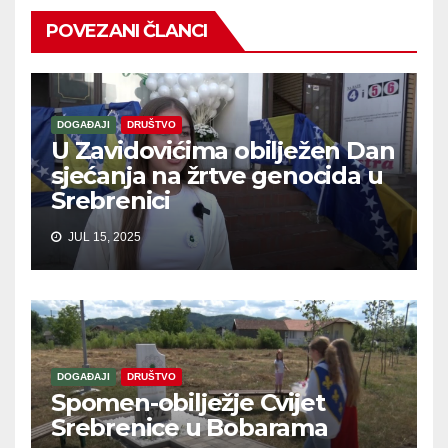
POVEZANI ČLANCI
DOGAĐAJI
DRUŠTVO
U Zavidovićima obilježen Dan
sjećanja na žrtve genocida u
Srebrenici
JUL 15, 2025
DOGAĐAJI
DRUŠTVO
Spomen-obilježje Cvijet
Srebrenice u Bobarama