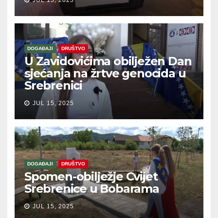
DOGAĐAJI
DRUŠTVO
U Zavidovićima obilježen Dan
sjećanja na žrtve genocida u
Srebrenici
JUL 15, 2025
DOGAĐAJI
DRUŠTVO
Spomen-obilježje Cvijet
Srebrenice u Bobarama
JUL 15, 2025