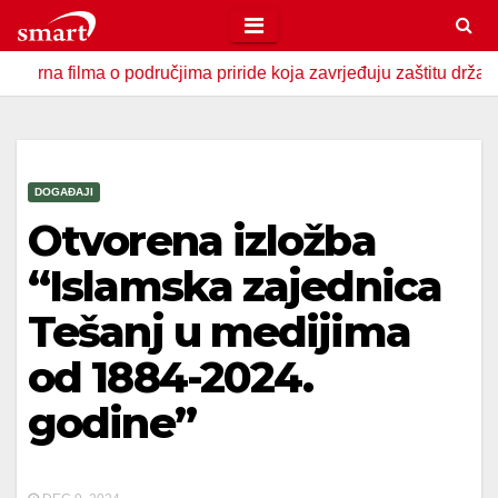
Skip
to
lma o područjima priride koja zavrjeđuju zaštitu države
U
content
DOGAĐAJI
Otvorena izložba
“Islamska zajednica
Tešanj u medijima
od 1884-2024.
godine”