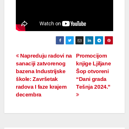
Navigacija
Napreduju radovi na
Promocijom
sanaciji zatvorenog
knjige Ljiljane
članaka
bazena Industrijske
Šop otvoreni
škole: Završetak
“Dani grada
radova I faze krajem
Tešnja 2024.”
decembra