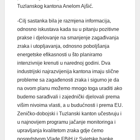
Tuzlanskog kantona Anelom Ajšić.
-Cilj sastanka bila je razmjena informacija,
odnosno iskustava kada su u pitanju pozitivne
prakse i djelovanje na smanjenje zagađivanja
zraka i utopljavanja, odnosno poboljšanja
energetske efikasnosti u što planiramo
intenzivnije krenuti u narednoj godini. Dva
industrijski najrazvijenija kantona imaju slične
probleme sa zagađenosti zraka i sigurno je da
na ovom planu možemo mnogo toga uraditi ako
budemo sarađivali i zajednički djelovali prema
višim nivoima vlasti, a u budućnosti i prema EU.
Zeničko-dobojski i Tuzlanski kanton učestvuju i
u najnovijem programu jačanje monitoringa i
upravljanja kvalitetom zraka gdje ćemo
posredstvom Vlade FBiH iz Svjetske banke