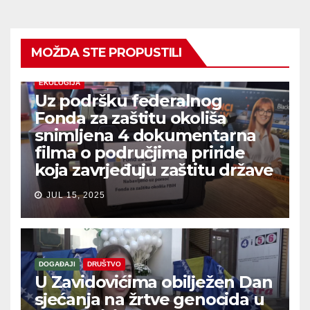
MOŽDA STE PROPUSTILI
EKOLOGIJA
Uz podršku federalnog
Fonda za zaštitu okoliša
snimljena 4 dokumentarna
filma o područjima priride
koja zavrjeđuju zaštitu države
JUL 15, 2025
DOGAĐAJI
DRUŠTVO
U Zavidovićima obilježen Dan
sjećanja na žrtve genocida u