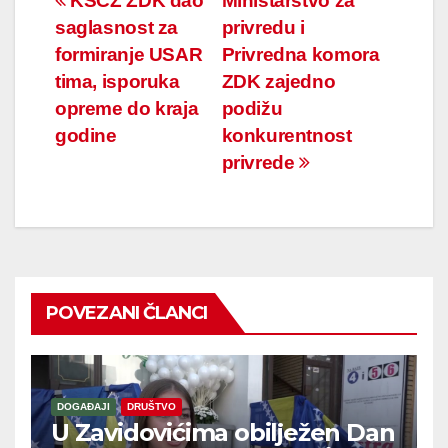
Navigacija
KŠCZ ZDK dao
Ministarstvo za
saglasnost za
privredu i
članaka
formiranje USAR
Privredna komora
tima, isporuka
ZDK zajedno
opreme do kraja
podižu
godine
konkurentnost
privrede
POVEZANI ČLANCI
DOGAĐAJI
DRUŠTVO
U Zavidovićima obilježen Dan