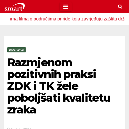
Skip
to
lma o područjima priride koja zavrjeđuju zaštitu države
U 
content
DOGAĐAJI
Razmjenom
pozitivnih praksi
ZDK i TK žele
poboljšati kvalitetu
zraka