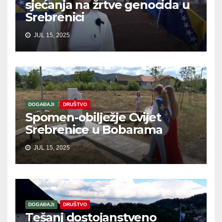
sjećanja na žrtve genocida u
Srebrenici
JUL 15, 2025
DOGAĐAJI
DRUŠTVO
Spomen-obilježje Cvijet
Srebrenice u Bobarama
JUL 15, 2025
DOGAĐAJI
DRUŠTVO
Tešanj dostojanstveno