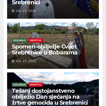
Srebrenici
JUL 15, 2025
DOGAĐAJI
DRUŠTVO
Spomen-obilježje Cvijet
Srebrenice u Bobarama
JUL 15, 2025
DOGAĐAJI
DRUŠTVO
Tešanj dostojanstveno
obilježio Dan sjećanja na
žrtve genocida u Srebrenici