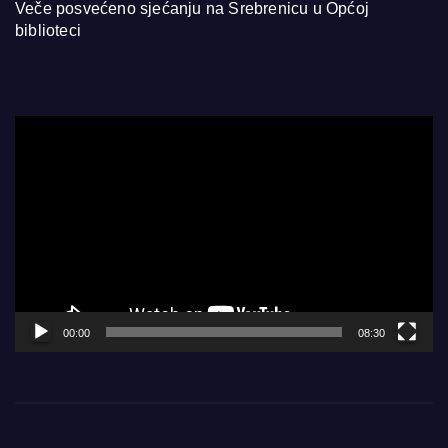
Veče posvećeno sjećanju na Srebrenicu u Općoj
biblioteci
Video
Player
00:00
08:30