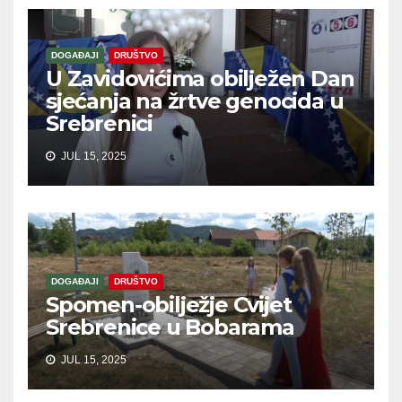
DOGAĐAJI
DRUŠTVO
U Zavidovićima obilježen Dan
sjećanja na žrtve genocida u
Srebrenici
JUL 15, 2025
DOGAĐAJI
DRUŠTVO
Spomen-obilježje Cvijet
Srebrenice u Bobarama
JUL 15, 2025