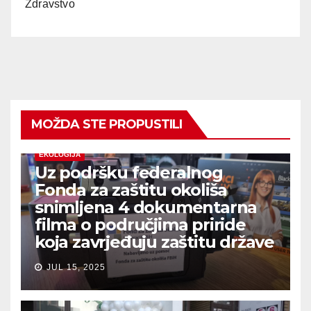
Zdravstvo
MOŽDA STE PROPUSTILI
EKOLOGIJA
Uz podršku federalnog
Fonda za zaštitu okoliša
snimljena 4 dokumentarna
filma o područjima priride
koja zavrjeđuju zaštitu države
JUL 15, 2025