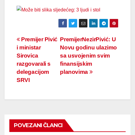
Navigacija
Premijer Pivić
PremijerNezirPivić: U
i ministar
Novu godinu ulazimo
članaka
Sirovica
sa usvojenim svim
razgovarali s
finansijskim
delegacijom
planovima
SRVI
POVEZANI ČLANCI