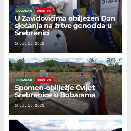
DOGAĐAJI
DRUŠTVO
U Zavidovićima obilježen Dan
sjećanja na žrtve genocida u
Srebrenici
JUL 15, 2025
DOGAĐAJI
DRUŠTVO
Spomen-obilježje Cvijet
Srebrenice u Bobarama
JUL 15, 2025