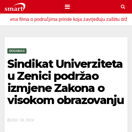
Skip
to
lma o područjima priride koja zavrjeđuju zaštitu države
U
content
DOGAĐAJI
Sindikat Univerziteta
u Zenici podržao
izmjene Zakona o
visokom obrazovanju
DEC 19, 2024