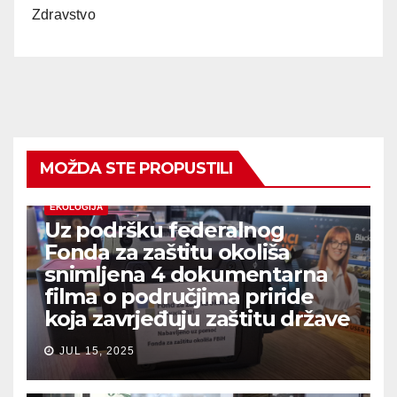
Zdravstvo
MOŽDA STE PROPUSTILI
EKOLOGIJA
Uz podršku federalnog
Fonda za zaštitu okoliša
snimljena 4 dokumentarna
filma o područjima priride
koja zavrjeđuju zaštitu države
JUL 15, 2025