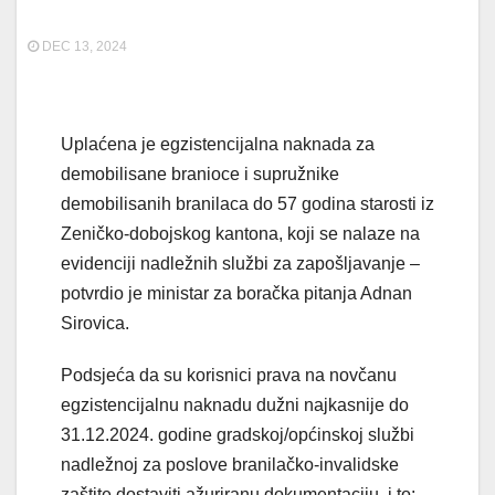
DEC 13, 2024
Uplaćena je egzistencijalna naknada za
demobilisane branioce i supružnike
demobilisanih branilaca do 57 godina starosti iz
Zeničko-dobojskog kantona, koji se nalaze na
evidenciji nadležnih službi za zapošljavanje –
potvrdio je ministar za boračka pitanja Adnan
Sirovica.
Podsjeća da su korisnici prava na novčanu
egzistencijalnu naknadu dužni najkasnije do
31.12.2024. godine gradskoj/općinskoj službi
nadležnoj za poslove branilačko-invalidske
zaštite dostaviti ažuriranu dokumentaciju, i to: