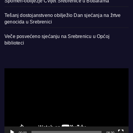
Spomen-obilježje Cvijet Srebrenice u Bobarama
Tešanj dostojanstveno obilježio Dan sjećanja na žrtve
genocida u Srebrenici
Veče posvećeno sjećanju na Srebrenicu u Općoj
biblioteci
Video
Player
00:00
08:30