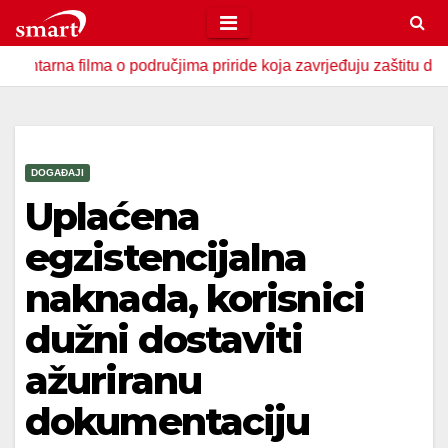
Skip
to
filma o područjima priride koja zavrjeđuju zaštitu države
content
DOGAĐAJI
Uplaćena
egzistencijalna
naknada, korisnici
dužni dostaviti
ažuriranu
dokumentaciju