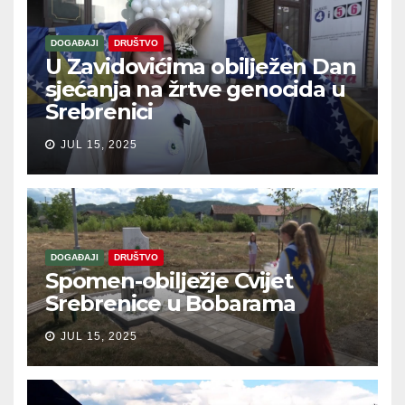
DOGAĐAJI
DRUŠTVO
U Zavidovićima obilježen Dan
sjećanja na žrtve genocida u
Srebrenici
JUL 15, 2025
DOGAĐAJI
DRUŠTVO
Spomen-obilježje Cvijet
Srebrenice u Bobarama
JUL 15, 2025