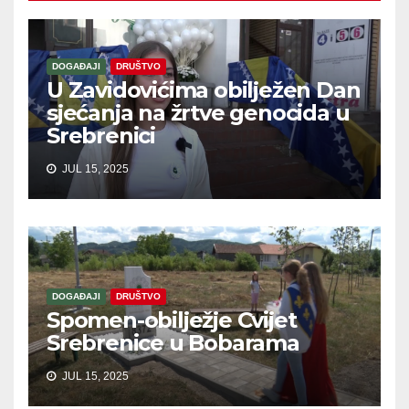
DOGAĐAJI
DRUŠTVO
U Zavidovićima obilježen Dan
sjećanja na žrtve genocida u
Srebrenici
JUL 15, 2025
DOGAĐAJI
DRUŠTVO
Spomen-obilježje Cvijet
Srebrenice u Bobarama
JUL 15, 2025