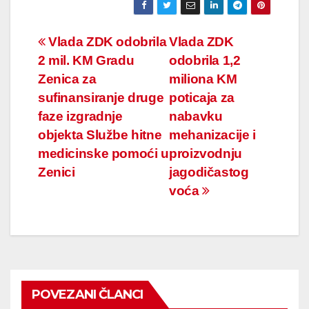
Navigacija
Vlada ZDK odobrila
Vlada ZDK
2 mil. KM Gradu
odobrila 1,2
članaka
Zenica za
miliona KM
sufinansiranje druge
poticaja za
faze izgradnje
nabavku
objekta Službe hitne
mehanizacije i
medicinske pomoći u
proizvodnju
Zenici
jagodičastog
voća
POVEZANI ČLANCI