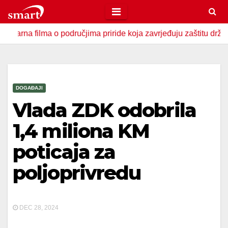
Skip
to
ma o područjima priride koja zavrjeđuju zaštitu države
U 
content
DOGAĐAJI
Vlada ZDK odobrila
1,4 miliona KM
poticaja za
poljoprivredu
DEC 28, 2024