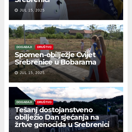
JUL 15, 2025
DOGAĐAJI
DRUŠTVO
Spomen-obilježje Cvijet
Srebrenice u Bobarama
JUL 15, 2025
DOGAĐAJI
DRUŠTVO
Tešanj dostojanstveno
obilježio Dan sjećanja na
žrtve genocida u Srebrenici