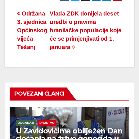
Navigacija
Održana
Vlada ZDK donijela deset
3. sjednica
uredbi o pravima
članaka
Općinskog
branilačke populacije koje
vijeća
će se primjenjivati od 1.
Tešanj
januara
POVEZANI ČLANCI
DOGAĐAJI
DRUŠTVO
U Zavidovićima obilježen Dan
sjećanja na žrtve genocida u