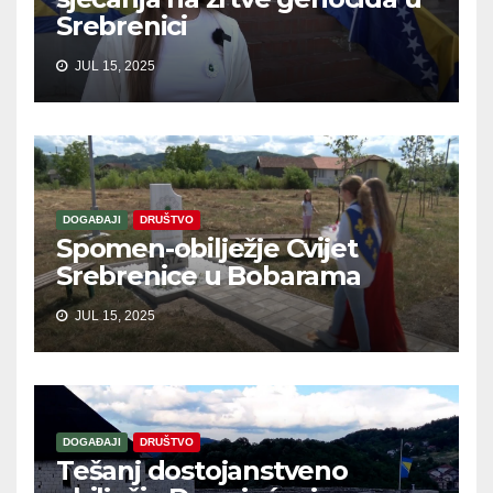
Srebrenici
JUL 15, 2025
DOGAĐAJI
DRUŠTVO
Spomen-obilježje Cvijet
Srebrenice u Bobarama
JUL 15, 2025
DOGAĐAJI
DRUŠTVO
Tešanj dostojanstveno