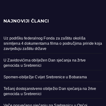
NAJNOVIJI ČLANCI
Uz podršku federalnog Fonda za zaštitu okoliša
snimljena 4 dokumentarna filma o područjima priride koja
zavrjeđuju zaštitu države
U Zavidovićima obilježen Dan sjećanja na žrtve
genocida u Srebrenici
Spomen-obilježje Cvijet Srebrenice u Bobarama
Tešanj dostojanstveno obilježio Dan sjećanja na žrtve
genocida u Srebrenici
Veče posvećeno sjećanju na Srebrenicu u Općoj