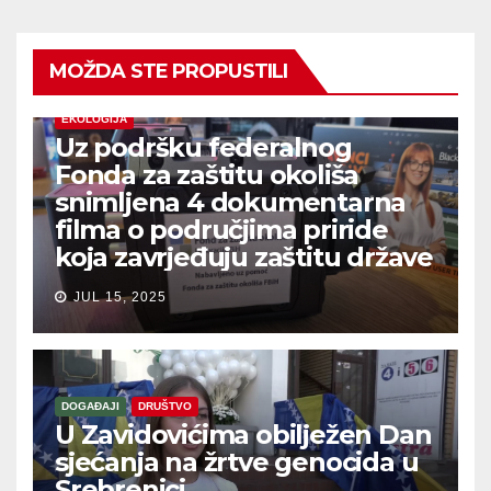
MOŽDA STE PROPUSTILI
EKOLOGIJA
Uz podršku federalnog
Fonda za zaštitu okoliša
snimljena 4 dokumentarna
filma o područjima priride
koja zavrjeđuju zaštitu države
JUL 15, 2025
DOGAĐAJI
DRUŠTVO
U Zavidovićima obilježen Dan
sjećanja na žrtve genocida u
Srebrenici