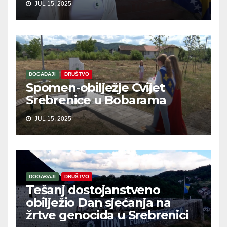
JUL 15, 2025
DOGAĐAJI
DRUŠTVO
Spomen-obilježje Cvijet
Srebrenice u Bobarama
JUL 15, 2025
DOGAĐAJI
DRUŠTVO
Tešanj dostojanstveno
obilježio Dan sjećanja na
žrtve genocida u Srebrenici