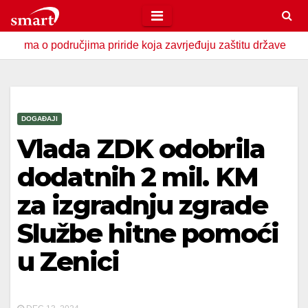
Skip
to
odručjima priride koja zavrjeđuju zaštitu države
U Zavido
content
DOGAĐAJI
Vlada ZDK odobrila
dodatnih 2 mil. KM
za izgradnju zgrade
Službe hitne pomoći
u Zenici