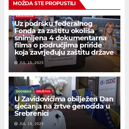
MOŽDA STE PROPUSTILI
EKOLOGIJA
Uz podršku federalnog
Fonda za zaštitu okoliša
snimljena 4 dokumentarna
filma o područjima priride
koja zavrjeđuju zaštitu države
JUL 15, 2025
DOGAĐAJI
DRUŠTVO
U Zavidovićima obilježen Dan
sjećanja na žrtve genocida u
Srebrenici
JUL 15, 2025