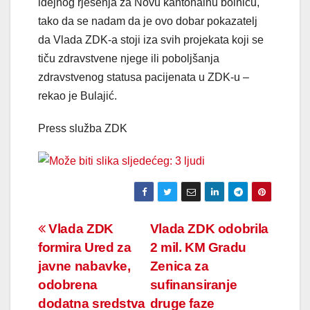
idejnog rješenja za Novu kantonalnu bolnicu,
tako da se nadam da je ovo dobar pokazatelj
da Vlada ZDK-a stoji iza svih projekata koji se
tiču zdravstvene njege ili poboljšanja
zdravstvenog statusa pacijenata u ZDK-u –
rekao je Bulajić.
Press služba ZDK
Navigacija
Vlada ZDK
Vlada ZDK odobrila
formira Ured za
2 mil. KM Gradu
članaka
javne nabavke,
Zenica za
odobrena
sufinansiranje
dodatna sredstva
druge faze