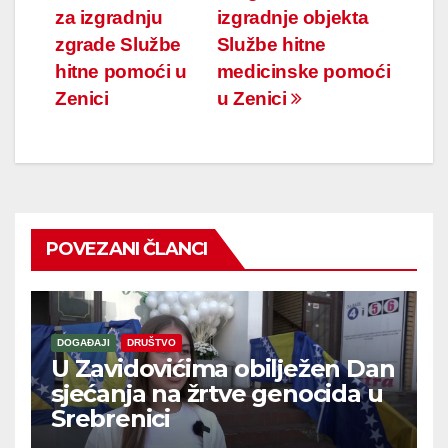
za izgradnju
izgradnje objekta
zgrade Službe
Službe hitne
hitne pomoći u
medicinske pomoći
Zenici
u Zenici
POVEZANI ČLANCI
DOGAĐAJI
DRUŠTVO
U Zavidovićima obilježen Dan
sjećanja na žrtve genocida u
Srebrenici