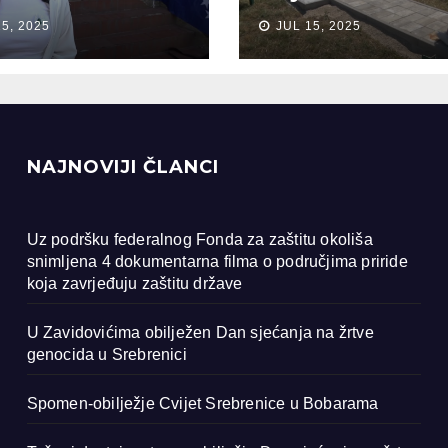
anja na žrtve
Bobarama
15, 2025
JUL 15, 2025
ocida u
renici
NAJNOVIJI ČLANCI
Uz podršku federalnog Fonda za zaštitu okoliša
snimljena 4 dokumentarna filma o područjima priride
koja zavrjeđuju zaštitu države
U Zavidovićima obilježen Dan sjećanja na žrtve
genocida u Srebrenici
Spomen-obilježje Cvijet Srebrenice u Bobarama