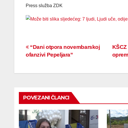
Press služba ZDK
Navigacija
“Dani otpora novembarskoj
KŠCZ 
ofanzivi Pepeljara”
oprem
članaka
POVEZANI ČLANCI