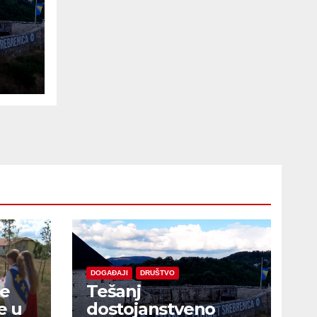
e
DOGAĐAJI
DRUŠTVO
je
Tešanj
e u
dostojanstveno