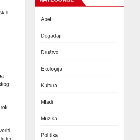
skih
Apel
Događaji
Društvo
Ekologija
ma
skog
Kultura
Mladi
 rok
Muzika
oriti
Politika
te tih