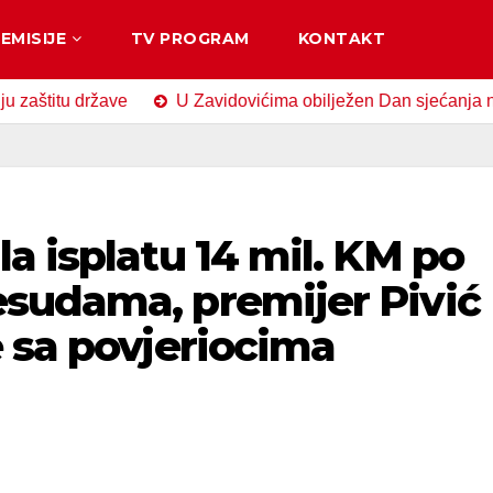
EMISIJE
TV PROGRAM
KONTAKT
u države
U Zavidovićima obilježen Dan sjećanja na žrtve 
a isplatu 14 mil. KM po
sudama, premijer Pivić
 sa povjeriocima