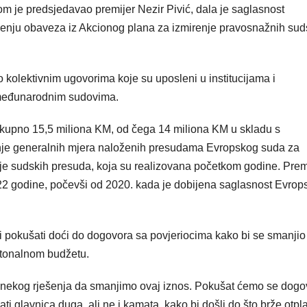
m je predsjedavao premijer Nezir Pivić, dala je saglasnost
zvršenju obaveza iz Akcionog plana za izmirenje pravosnažnih sud
 kolektivnim ugovorima koje su uposleni u institucijama i
 međunarodnim sudovima.
ukupno 15,5 miliona KM, od čega 14 miliona KM u skladu s
enje generalnih mjera naloženih presudama Evropskog suda za
enje sudskih presuda, koja su realizovana početkom godine. Pre
 22 godine, počevši od 2020. kada je dobijena saglasnost Evrop
i pokušati doći do dogovora sa povjeriocima kako bi se smanjio
ntonalnom budžetu.
ekog rješenja da smanjimo ovaj iznos. Pokušat ćemo se dogov
lati glavnica duga, ali ne i kamata, kako bi došli do što brže otpla