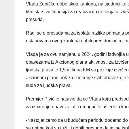
Vlada Zeničko-dobojskog kantona, na sjednici kojo
Ministarstvu finansija za realizaciju rješenja o i
presuda.
Radi se o presudama za isplatu razlike primanja po
ustanovama ovog kantona dobili pred domaćim i
Vlada je za ovu namjenu u 2024. godini izdvojila 
obavezama iz Akcionog plana aktivnosti za izvrš
ljudska prava te 1,5 miliona KM sa pozicije izvrš
akcionom planu, rok za izmirenje svih obaveza je
suda za ljudska prava.
Premijer Pivić je najavio da će Vlada koju predvod
za izmirenje obaveza, ali i omogućile uštede u ka
-Nastojat ćemo da u budućem periodu dođemo do n
sa onima koji su tužili i dobili presude da im se isp