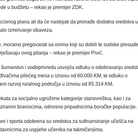
ede u budžetu – rekao je premijer ZDK.
cionog plana ali da će nastojati da pronađe dodatna sredstva u
alo izmirivanje obaveza.
, moramo pregovarati sa onima koji su dobili te sudske presude 
ješavaju ovog pitanja – rekao je premijer Pivić.
u, šumarstvo i vodoprivredu usvojila odluku o odobravanju sreds
ađivačima pilećeg mesa u iznosu od 60.000 KM, te odluku o
ni razvoj ruralnog područja u iznosu od 85.314 KM.
kata za socijalno ugrožene kategorije stanovništva, kao i za
liziranim braniocima, odnosno pripadnicima boračke populacije.
ure i sporta odobrena su sredstva za sufinansiranje učešća na
stavnicima za uspjehe učenika na takmičenjima.