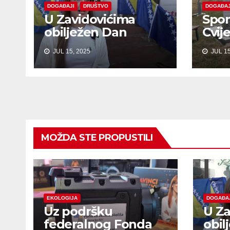
DOGAĐAJI
DRUŠTVO
DOGAĐAJ
U Zavidovićima
Spom
obilježen Dan
Cvij
sjećanja na žrtve
Bob
JUL 15, 2025
JUL 15
genocida u
Srebrenici
MOŽDA STE PROPUSTILI
EKOLOGIJA
DOGAĐA
Uz podršku
U Za
federalnog Fonda
obil