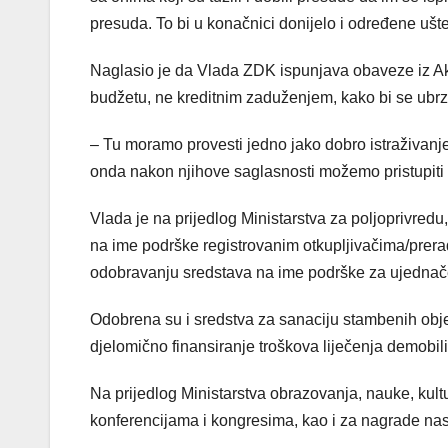
presuda. To bi u konačnici donijelo i određene ušt
Naglasio je da Vlada ZDK ispunjava obaveze iz Ak
budžetu, ne kreditnim zaduženjem, kako bi se ubrz
– Tu moramo provesti jedno jako dobro istraživanje
onda nakon njihove saglasnosti možemo pristupiti r
Vlada je na prijedlog Ministarstva za poljoprivred
na ime podrške registrovanim otkupljivačima/prer
odobravanju sredstava na ime podrške za ujednače
Odobrena su i sredstva za sanaciju stambenih obje
djelomično finansiranje troškova liječenja demobi
Na prijedlog Ministarstva obrazovanja, nauke, kult
konferencijama i kongresima, kao i za nagrade na