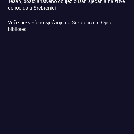
Tešanj dostojanstveno obilježio Dan sjećanja na žrtve
genocida u Srebrenici
Veče posvećeno sjećanju na Srebrenicu u Općoj
biblioteci