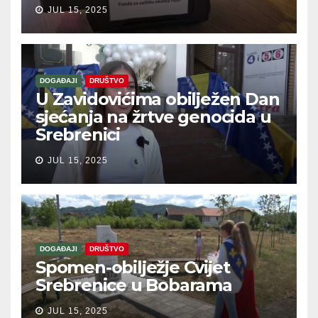
JUL 15, 2025
DOGAĐAJI
DRUŠTVO
U Zavidovićima obilježen Dan
sjećanja na žrtve genocida u
Srebrenici
JUL 15, 2025
DOGAĐAJI
DRUŠTVO
Spomen-obilježje Cvijet
Srebrenice u Bobarama
JUL 15, 2025