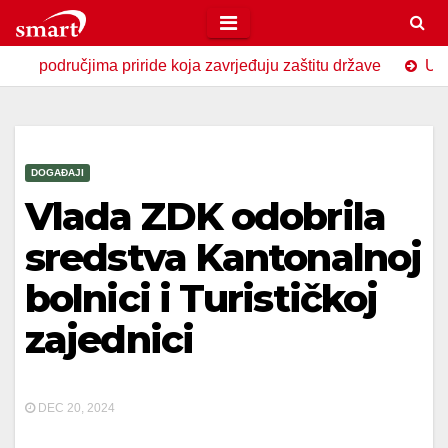
Skip
to
čjima priride koja zavrjeđuju zaštitu države
U Zavidovići
content
DOGAĐAJI
Vlada ZDK odobrila
sredstva Kantonalnoj
bolnici i Turističkoj
zajednici
DEC 20, 2024