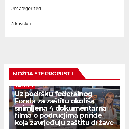
Uncategorized
Zdravstvo
MOŽDA STE PROPUSTILI
EKOLOGIJA
Uz podršku federalnog
Fonda za zaštitu okoliša
snimljena 4 dokumentarna
filma o područjima priride
koja zavrjeđuju zaštitu države