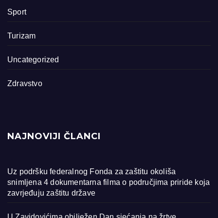
Sport
Turizam
Uncategorized
Zdravstvo
NAJNOVIJI ČLANCI
Uz podršku federalnog Fonda za zaštitu okoliša
snimljena 4 dokumentarna filma o područjima priride koja
zavrjeđuju zaštitu države
U Zavidovićima obilježen Dan sjećanja na žrtve