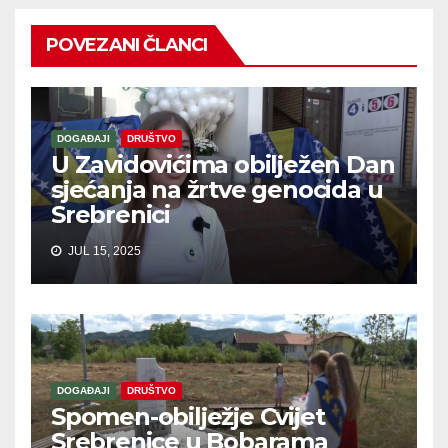
POVEZANI ČLANCI
DOGAĐAJI
DRUŠTVO
U Zavidovićima obilježen Dan
sjećanja na žrtve genocida u
Srebrenici
JUL 15, 2025
DOGAĐAJI
DRUŠTVO
Spomen-obilježje Cvijet
Srebrenice u Bobarama