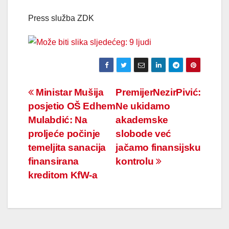
Press služba ZDK
Navigacija
Ministar Mušija
PremijerNezirPivić:
posjetio OŠ Edhem
Ne ukidamo
članaka
Mulabdić: Na
akademske
proljeće počinje
slobode već
temeljita sanacija
jačamo finansijsku
finansirana
kontrolu
kreditom KfW-a