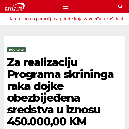
Skip
to
ilma o područjima priride koja zavrjeđuju zaštitu države
content
DOGAĐAJI
Za realizaciju
Programa skrininga
raka dojke
obezbijeđena
sredstva u iznosu
450.000,00 KM