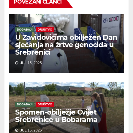
POVEZANI ČLANCI
DOGAĐAJI
DRUŠTVO
U Zavidovićima obilježen Dan
sjećanja na žrtve genocida u
Srebrenici
JUL 15, 2025
DOGAĐAJI
DRUŠTVO
Spomen-obilježje Cvijet
Srebrenice u Bobarama
JUL 15, 2025