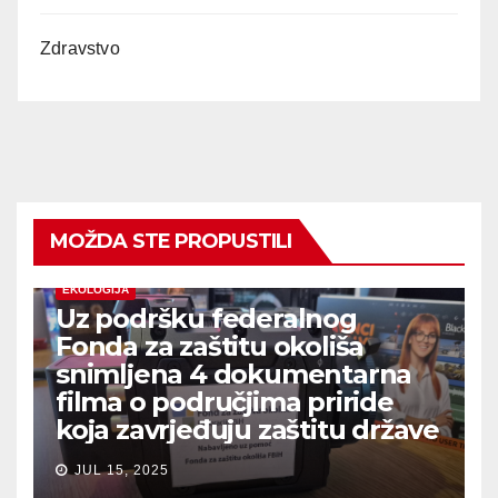
Zdravstvo
MOŽDA STE PROPUSTILI
EKOLOGIJA
Uz podršku federalnog
Fonda za zaštitu okoliša
snimljena 4 dokumentarna
filma o područjima priride
koja zavrjeđuju zaštitu države
JUL 15, 2025