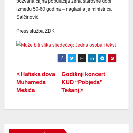
pozvana ciljna populacija žena starosne dobi
između 50-60 godina – naglasila je ministrica
Salčinović.
Press služba ZDK
Navigacija
Hafiska dova
Godišnji koncert
Muhameda
KUD “Pobjeda”
članaka
Mešića
Tešanj