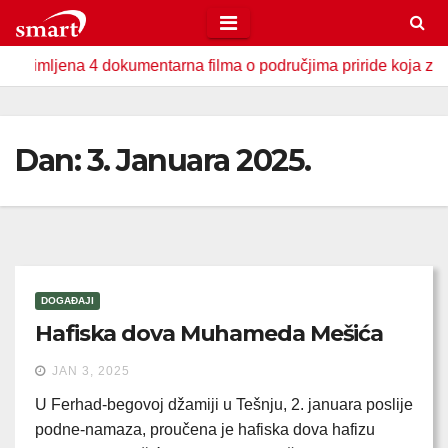
Skip
to
ljena 4 dokumentarna filma o područjima priride koja zavrjeđuju
content
Dan:
3. Januara 2025.
DOGAĐAJI
Hafiska dova Muhameda Mešića
JAN 3, 2025
U Ferhad-begovoj džamiji u Tešnju, 2. januara poslije
podne-namaza, proučena je hafiska dova hafizu