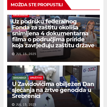
MOŽDA STE PROPUSTILI
EKOLOGIJA
Uz podršku federalnog
Fonda za zaštitu okoliša
snimljena 4 dokumentarna
filma o područjima priride
koja zavrjeđuju zaštitu države
JUL 15, 2025
DOGAĐAJI
DRUŠTVO
U Zavidovićima obilježen Dan
sjećanja na žrtve genocida u
Srebrenici
JUL 15, 2025