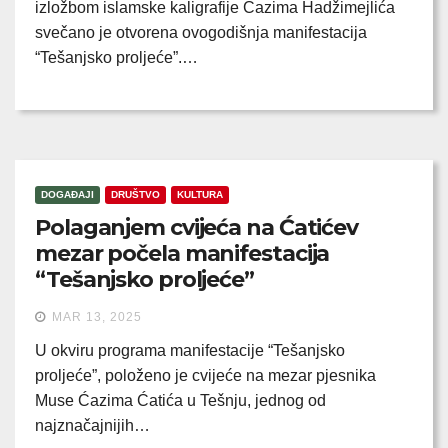
izložbom islamske kaligrafije Ćazima Hadžimejlića
svečano je otvorena ovogodišnja manifestacija
“Tešanjsko proljeće”.…
DOGAĐAJI
DRUŠTVO
KULTURA
Polaganjem cvijeća na Ćatićev
mezar počela manifestacija
“Tešanjsko proljeće”
MAR 13, 2025
U okviru programa manifestacije “Tešanjsko
proljeće”, položeno je cvijeće na mezar pjesnika
Muse Ćazima Ćatića u Tešnju, jednog od
najznačajnijih…