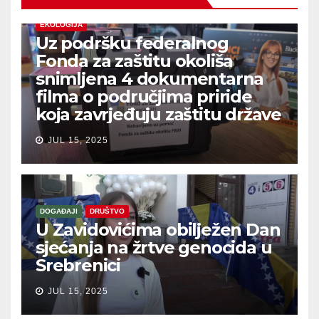
EKOLOGIJA
Uz podršku federalnog
Fonda za zaštitu okoliša
snimljena 4 dokumentarna
filma o područjima priride
koja zavrjeđuju zaštitu države
JUL 15, 2025
DOGAĐAJI
DRUŠTVO
U Zavidovićima obilježen Dan
sjećanja na žrtve genocida u
Srebrenici
JUL 15, 2025