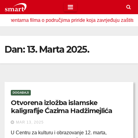
Skip
to
tarna filma o područjima priride koja zavrjeđuju zaštitu države
content
Dan:
13. Marta 2025.
DOGAĐAJI
Otvorena izložba islamske
kaligrafije Ćazima Hadžimejlića
MAR 13, 2025
U Centru za kulturu i obrazovanje 12. marta,