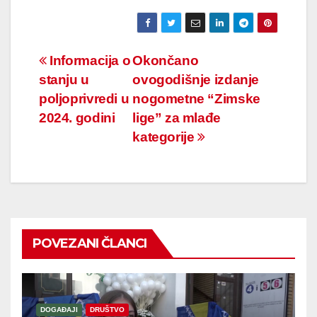
Navigacija
Informacija o
Okončano
stanju u
ovogodišnje izdanje
članaka
poljoprivredi u
nogometne “Zimske
2024. godini
lige” za mlađe
kategorije
POVEZANI ČLANCI
DOGAĐAJI
DRUŠTVO