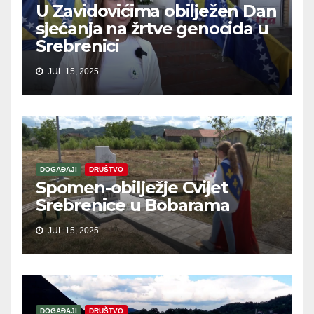
U Zavidovićima obilježen Dan
sjećanja na žrtve genocida u
Srebrenici
JUL 15, 2025
DOGAĐAJI
DRUŠTVO
Spomen-obilježje Cvijet
Srebrenice u Bobarama
JUL 15, 2025
DOGAĐAJI
DRUŠTVO