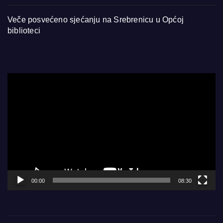
Veče posvećeno sjećanju na Srebrenicu u Općoj
biblioteci
Video
Player
00:00
08:30