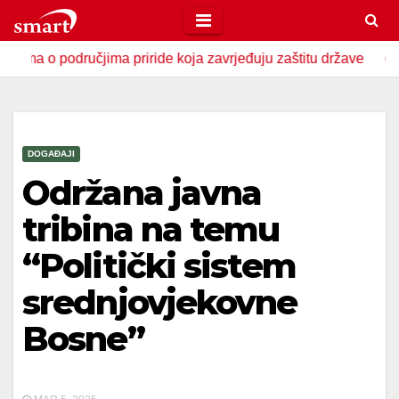
Skip
to
o područjima priride koja zavrjeđuju zaštitu države
U Zav
content
DOGAĐAJI
Održana javna
tribina na temu
“Politički sistem
srednjovjekovne
Bosne”