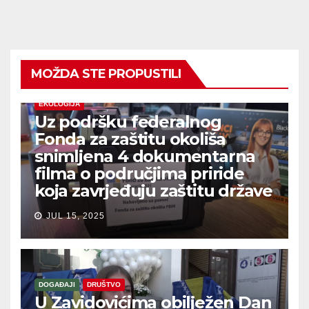
MOŽDA STE PROPUSTILI
EKOLOGIJA
Uz podršku federalnog
Fonda za zaštitu okoliša
snimljena 4 dokumentarna
filma o područjima priride
koja zavrjeđuju zaštitu države
JUL 15, 2025
DOGAĐAJI
DRUŠTVO
U Zavidovićima obilježen Dan