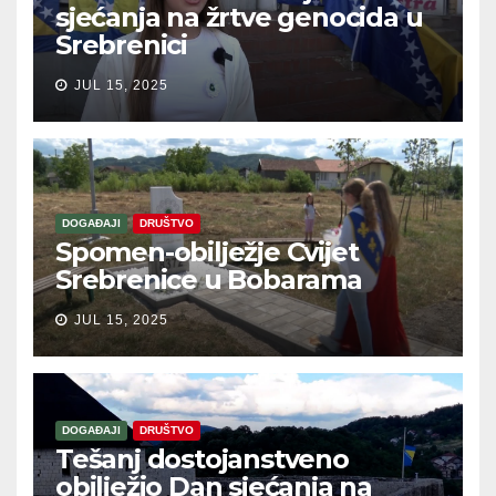
sjećanja na žrtve genocida u
Srebrenici
JUL 15, 2025
DOGAĐAJI
DRUŠTVO
Spomen-obilježje Cvijet
Srebrenice u Bobarama
JUL 15, 2025
DOGAĐAJI
DRUŠTVO
Tešanj dostojanstveno
obilježio Dan sjećanja na