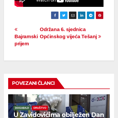
Navigacija
Održana 6. sjednica
Bajramski
Općinskog vijeća Tešanj
članaka
prijem
POVEZANI ČLANCI
DOGAĐAJI
DRUŠTVO
U Zavidovićima obilježen Dan