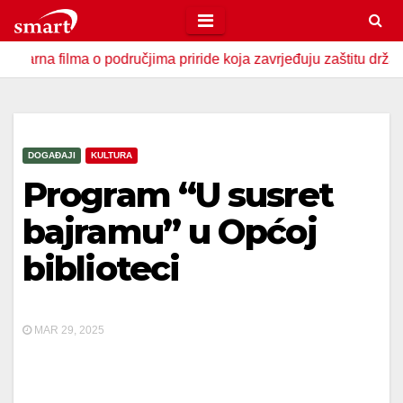
Skip
to
ilma o područjima priride koja zavrjeđuju zaštitu države
content
DOGAĐAJI
KULTURA
Program “U susret
bajramu” u Općoj
biblioteci
MAR 29, 2025