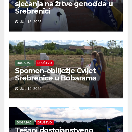
sjećanja na žrtve genocida u
Srebrenici
JUL 15, 2025
DOGAĐAJI
DRUŠTVO
Spomen-obilježje Cvijet
Srebrenice u Bobarama
JUL 15, 2025
DOGAĐAJI
DRUŠTVO
Tešanj dostojanstveno