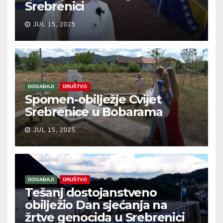
Srebrenici
JUL 15, 2025
DOGAĐAJI
DRUŠTVO
Spomen-obilježje Cvijet
Srebrenice u Bobarama
JUL 15, 2025
DOGAĐAJI
DRUŠTVO
Tešanj dostojanstveno
obilježio Dan sjećanja na
žrtve genocida u Srebrenici