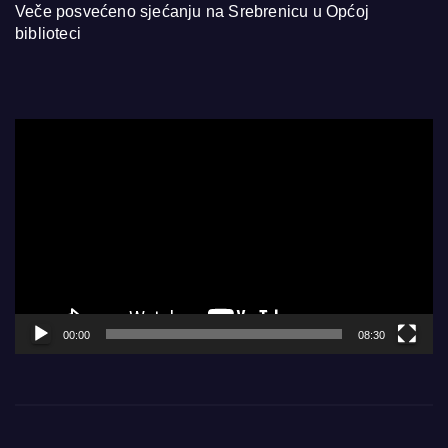
Veče posvećeno sjećanju na Srebrenicu u Općoj
biblioteci
Video
Player
00:00
08:30