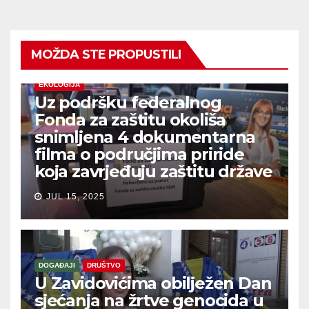
MOŽDA STE PROPUSTILI
EKOLOGIJA
Uz podršku federalnog
Fonda za zaštitu okoliša
snimljena 4 dokumentarna
filma o područjima priride
koja zavrjeđuju zaštitu države
JUL 15, 2025
DOGAĐAJI
DRUŠTVO
U Zavidovićima obilježen Dan
sjećanja na žrtve genocida u