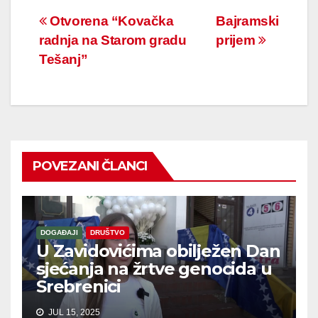
Navigacija
Otvorena “Kovačka
Bajramski
radnja na Starom gradu
prijem
članaka
Tešanj”
POVEZANI ČLANCI
DOGAĐAJI
DRUŠTVO
U Zavidovićima obilježen Dan
sjećanja na žrtve genocida u
Srebrenici
JUL 15, 2025