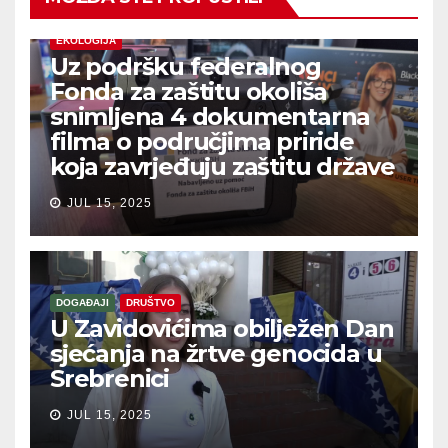
EKOLOGIJA
Uz podršku federalnog
Fonda za zaštitu okoliša
snimljena 4 dokumentarna
filma o područjima priride
koja zavrjeđuju zaštitu države
JUL 15, 2025
DOGAĐAJI
DRUŠTVO
U Zavidovićima obilježen Dan
sjećanja na žrtve genocida u
Srebrenici
JUL 15, 2025