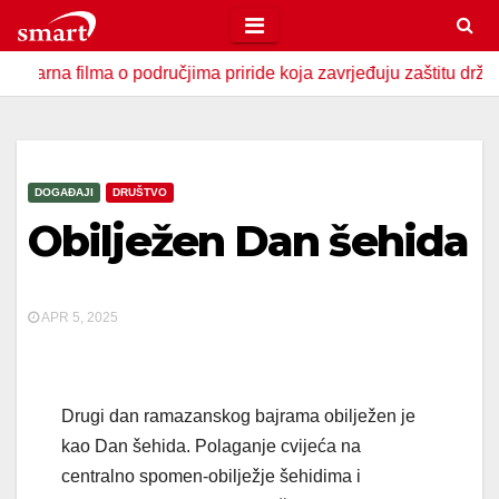
Skip
to
ilma o područjima priride koja zavrjeđuju zaštitu države
content
DOGAĐAJI
DRUŠTVO
Obilježen Dan šehida
APR 5, 2025
Drugi dan ramazanskog bajrama obilježen je
kao Dan šehida. Polaganje cvijeća na
centralno spomen-obilježje šehidima i