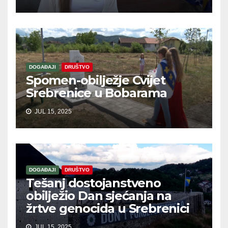
DOGAĐAJI
DRUŠTVO
Spomen-obilježje Cvijet
Srebrenice u Bobarama
JUL 15, 2025
DOGAĐAJI
DRUŠTVO
Tešanj dostojanstveno
obilježio Dan sjećanja na
žrtve genocida u Srebrenici
JUL 15, 2025