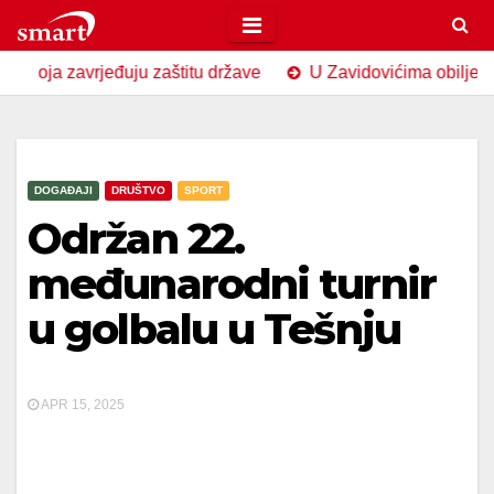
Skip
to
zavrjeđuju zaštitu države
U Zavidovićima obilježen Dan sj
content
DOGAĐAJI
DRUŠTVO
SPORT
Održan 22.
međunarodni turnir
u golbalu u Tešnju
APR 15, 2025