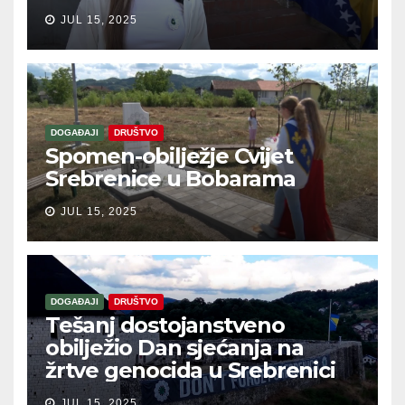
JUL 15, 2025
DOGAĐAJI
DRUŠTVO
Spomen-obilježje Cvijet
Srebrenice u Bobarama
JUL 15, 2025
DOGAĐAJI
DRUŠTVO
Tešanj dostojanstveno
obilježio Dan sjećanja na
žrtve genocida u Srebrenici
JUL 15, 2025