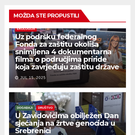
MOŽDA STE PROPUSTILI
EKOLOGIJA
Uz podršku federalnog
Fonda za zaštitu okoliša
snimljena 4 dokumentarna
filma o područjima priride
koja zavrjeđuju zaštitu države
JUL 15, 2025
DOGAĐAJI
DRUŠTVO
U Zavidovićima obilježen Dan
sjećanja na žrtve genocida u
Srebrenici