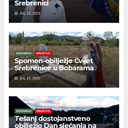
Srebrenici
JUL 15, 2025
DOGAĐAJI
DRUŠTVO
Spomen-obilježje Cvijet
Srebrenice u Bobarama
JUL 15, 2025
DOGAĐAJI
DRUŠTVO
Tešanj dostojanstveno
obilježio Dan sjećanja na