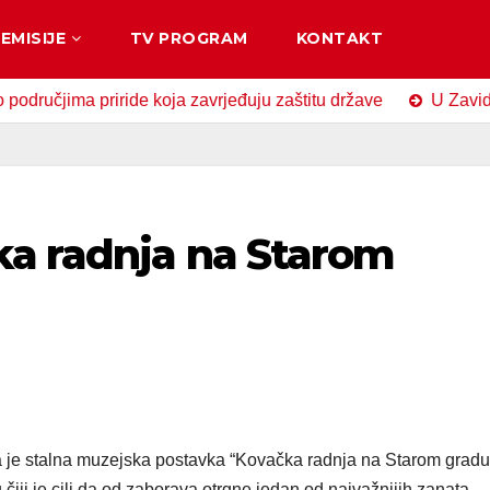
EMISIJE
TV PROGRAM
KONTAKT
ma priride koja zavrjeđuju zaštitu države
U Zavidovićima 
a radnja na Starom
ena je stalna muzejska postavka “Kovačka radnja na Starom gradu
 čiji je cilj da od zaborava otrgne jedan od najvažnijih zanata