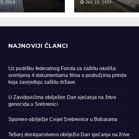
15, 2025
JUL 15, 2025
ocida u
renici
NAJNOVIJI ČLANCI
Uz podršku federalnog Fonda za zaštitu okoliša
snimljena 4 dokumentarna filma o područjima priride
koja zavrjeđuju zaštitu države
U Zavidovićima obilježen Dan sjećanja na žrtve
genocida u Srebrenici
Spomen-obilježje Cvijet Srebrenice u Bobarama
Tešanj dostojanstveno obilježio Dan sjećanja na žrtve