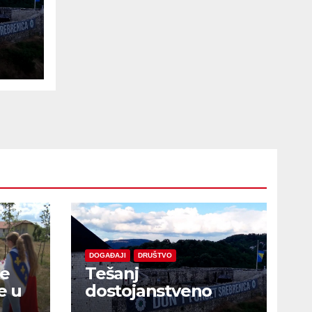
e
DOGAĐAJI
DRUŠTVO
je
Tešanj
e u
dostojanstveno
obilježio Dan