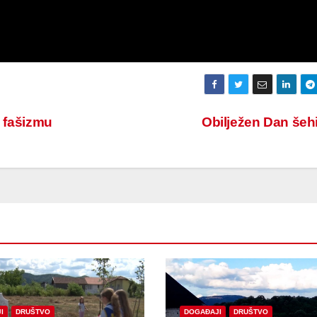
a fašizmu
Obilježen Dan še
I
DRUŠTVO
DOGAĐAJI
DRUŠTVO