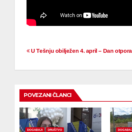
Navigacija
U Tešnju obilježen 4. april – Dan otpor
članaka
POVEZANI ČLANCI
DOGAĐAJI
DRUŠTVO
DOGAĐAJ