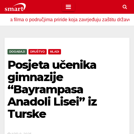
Skip
to
a o područjima priride koja zavrjeđuju zaštitu države
U Z
content
DOGAĐAJI
DRUŠTVO
MLADI
Posjeta učenika
gimnazije
“Bayrampasa
Anadoli Lisei” iz
Turske