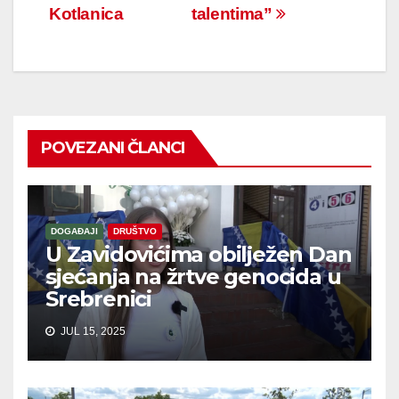
Kotlanica
talentima”
POVEZANI ČLANCI
DOGAĐAJI
DRUŠTVO
U Zavidovićima obilježen Dan
sjećanja na žrtve genocida u
Srebrenici
JUL 15, 2025