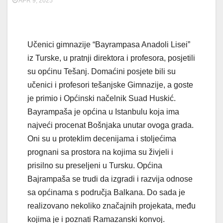
APR 9, 2025
Učenici gimnazije “Bayrampasa Anadoli Lisei”
iz Turske, u pratnji direktora i profesora, posjetili
su općinu Tešanj. Domaćini posjete bili su
učenici i profesori tešanjske Gimnazije, a goste
je primio i Općinski načelnik Suad Huskić.
Bayrampaša je općina u Istanbulu koja ima
najveći procenat Bošnjaka unutar ovoga grada.
Oni su u proteklim decenijama i stoljećima
prognani sa prostora na kojima su živjeli i
prisilno su preseljeni u Tursku. Općina
Bajrampaša se trudi da izgradi i razvija odnose
sa općinama s područja Balkana. Do sada je
realizovano nekoliko značajnih projekata, među
kojima je i poznati Ramazanski konvoj.