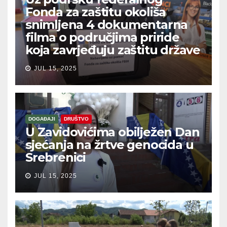
Fonda za zaštitu okoliša
snimljena 4 dokumentarna
filma o područjima priride
koja zavrjeđuju zaštitu države
JUL 15, 2025
DOGAĐAJI
DRUŠTVO
U Zavidovićima obilježen Dan
sjećanja na žrtve genocida u
Srebrenici
JUL 15, 2025