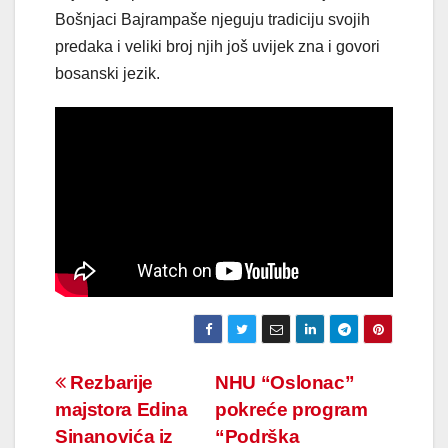
Bošnjaci Bajrampaše njeguju tradiciju svojih
predaka i veliki broj njih još uvijek zna i govori
bosanski jezik.
Navigacija
Rezbarije
NHU “Oslonac”
majstora Edina
pokreće program
članaka
Sinanovića iz
“Podrška