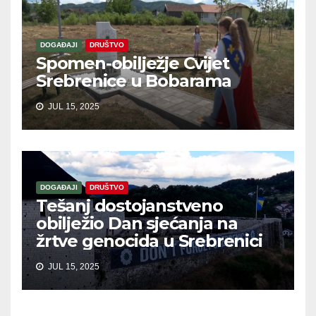
DOGAĐAJI
DRUŠTVO
Spomen-obilježje Cvijet
Srebrenice u Bobarama
JUL 15, 2025
DOGAĐAJI
DRUŠTVO
Tešanj dostojanstveno
obilježio Dan sjećanja na
žrtve genocida u Srebrenici
JUL 15, 2025