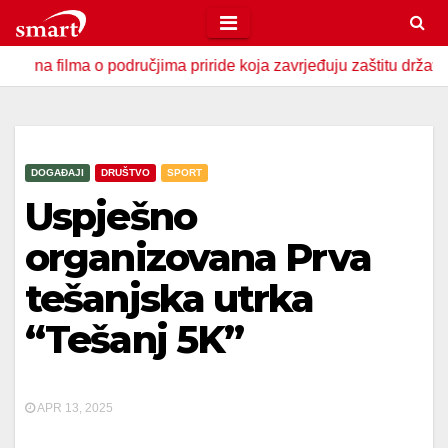
Skip
to
lma o područjima priride koja zavrjeđuju zaštitu države
U 
content
DOGAĐAJI
DRUŠTVO
SPORT
Uspješno
organizovana Prva
tešanjska utrka
“Tešanj 5K”
APR 13, 2025