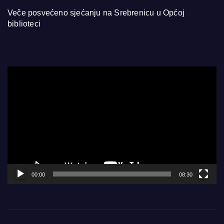
Veče posvećeno sjećanju na Srebrenicu u Općoj
biblioteci
Video
Player
00:00
08:30