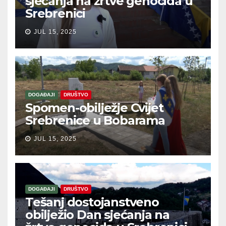
sjećanja na žrtve genocida u
Srebrenici
JUL 15, 2025
DOGAĐAJI
DRUŠTVO
Spomen-obilježje Cvijet
Srebrenice u Bobarama
JUL 15, 2025
DOGAĐAJI
DRUŠTVO
Tešanj dostojanstveno
obilježio Dan sjećanja na