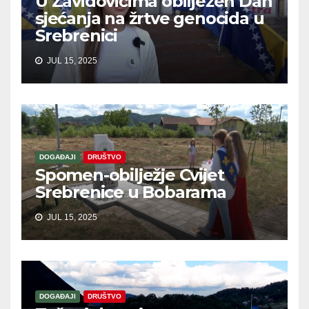
U Zavidovićima obilježen Dan
sjećanja na žrtve genocida u
Srebrenici
JUL 15, 2025
DOGAĐAJI
DRUŠTVO
Spomen-obilježje Cvijet
Srebrenice u Bobarama
JUL 15, 2025
DOGAĐAJI
DRUŠTVO