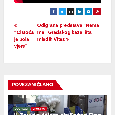
Navigacija
Odigrana predstava “Nema
“Čistoća
me” Gradskog kazališta
članaka
je pola
mladih Vitez
vjere”
POVEZANI ČLANCI
DOGAĐAJI
DRUŠTVO