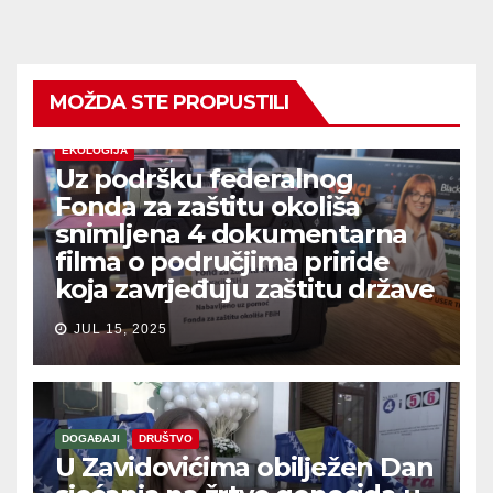
MOŽDA STE PROPUSTILI
EKOLOGIJA
Uz podršku federalnog
Fonda za zaštitu okoliša
snimljena 4 dokumentarna
filma o područjima priride
koja zavrjeđuju zaštitu države
JUL 15, 2025
DOGAĐAJI
DRUŠTVO
U Zavidovićima obilježen Dan