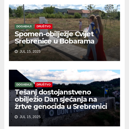
DOGAĐAJI
DRUŠTVO
Spomen-obilježje Cvijet
Srebrenice u Bobarama
JUL 15, 2025
DOGAĐAJI
DRUŠTVO
Tešanj dostojanstveno
obilježio Dan sjećanja na
žrtve genocida u Srebrenici
JUL 15, 2025