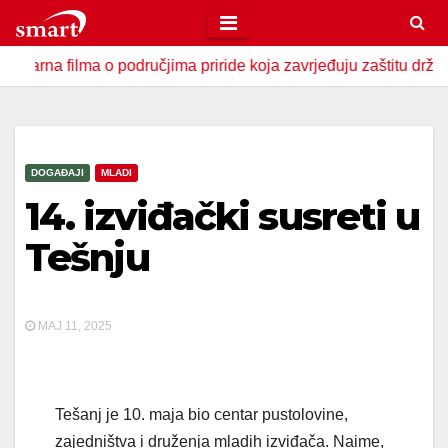
Skip
to
ilma o područjima priride koja zavrjeđuju zaštitu države
content
DOGAĐAJI
MLADI
14. izviđački susreti u
Tešnju
MAJ 11, 2025
Tešanj je 10. maja bio centar pustolovine,
zajedništva i druženja mladih izviđača. Naime,