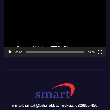
Video
Player
00:00
08:30
e-mail: smart@bih.net.ba; Tel/Fax: 032/650-450;