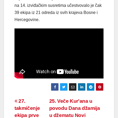
na 14. izviđačkim susretima učestvovalo je čak
39 ekipa iz 21 odreda iz svih krajeva Bosne i
Hercegovine.
Navigacija
27.
25. Veče Kur'ana u
takmičenje
povodu Dana džamija
članaka
ekipa prve
u džematu Novi