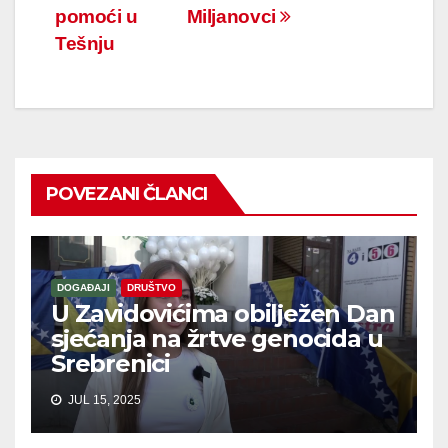
pomoći u
Miljanovci
Tešnju
POVEZANI ČLANCI
DOGAĐAJI
DRUŠTVO
U Zavidovićima obilježen Dan
sjećanja na žrtve genocida u
Srebrenici
JUL 15, 2025