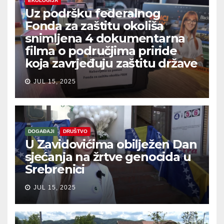
EKOLOGIJA
Uz podršku federalnog
Fonda za zaštitu okoliša
snimljena 4 dokumentarna
filma o područjima priride
koja zavrjeđuju zaštitu države
JUL 15, 2025
DOGAĐAJI
DRUŠTVO
U Zavidovićima obilježen Dan
sjećanja na žrtve genocida u
Srebrenici
JUL 15, 2025