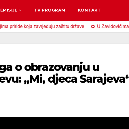
EMISIJE
TV PROGRAM
KONTAKT
ride koja zavrjeđuju zaštitu države
U Zavidovićima obilj
ga o obrazovanju u
vu: „Mi, djeca Sarajeva