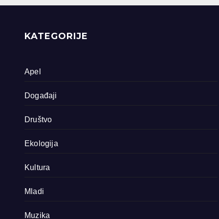
priride koja
zavrjeđuju zaštitu
države
KATEGORIJE
Apel
Događaji
Društvo
Ekologija
Kultura
Mladi
Muzika