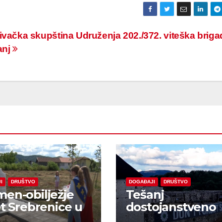
vačka skupština Udruženja 202./372. viteška briga
anj
I
DRUŠTVO
DOGAĐAJI
DRUŠTVO
en-obilježje
Tešanj
et Srebrenice u
dostojanstveno
arama
obilježio Dan