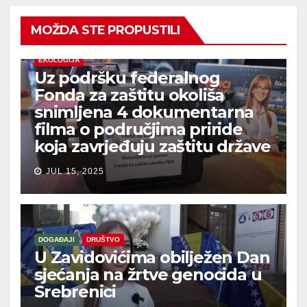
MOŽDA STE PROPUSTILI
EKOLOGIJA
Uz podršku federalnog
Fonda za zaštitu okoliša
snimljena 4 dokumentarna
filma o područjima priride
koja zavrjeđuju zaštitu države
JUL 15, 2025
DOGAĐAJI
DRUŠTVO
U Zavidovićima obilježen Dan
sjećanja na žrtve genocida u
Srebrenici