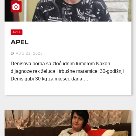
APEL
APEL
AUG 21, 2023
Denisova borba sa zloćudnim tumorom Nakon
dijagnoze rak želuca i trbušne maramice, 30-godišnji
Denis gubi 30 kg za mjesec dana.…