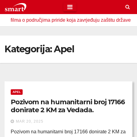
Skip
to
učjima priride koja zavrjeđuju zaštitu države
U Zavidović
content
Kategorija:
Apel
APEL
Pozivom na humanitarni broj 17166
donirate 2 KM za Vedada.
MAR 20, 2025
Pozivom na humanitarni broj 17166 donirate 2 KM za