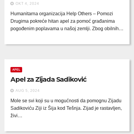
OKT 4, 2024
Humanitarna organizacija Help Others – Pomozi
Drugima pokreće hitan apel za pomoć građanima
pogođenim poplavama u našoj zemlji. Zbog obilnih…
APEL
Apel za Zijada Sadiković
AUG 5, 2024
Mole se svi koji su u mogućnosti da pomognu Zijadu
Sadikoviću Ziji iz Šija kod Tešnja. Zijad je rastavljen,
živi…