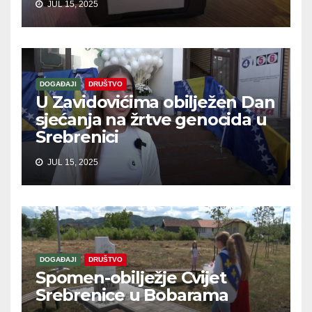
JUL 15, 2025
DOGAĐAJI
DRUŠTVO
U Zavidovićima obilježen Dan
sjećanja na žrtve genocida u
Srebrenici
JUL 15, 2025
DOGAĐAJI
DRUŠTVO
Spomen-obilježje Cvijet
Srebrenice u Bobarama