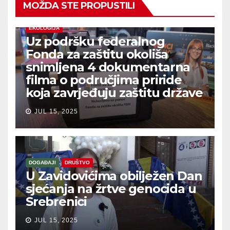
MOŽDA STE PROPUSTILI
EKOLOGIJA
Uz podršku federalnog
Fonda za zaštitu okoliša
snimljena 4 dokumentarna
filma o područjima priride
koja zavrjeđuju zaštitu države
JUL 15, 2025
DOGAĐAJI
DRUŠTVO
U Zavidovićima obilježen Dan
sjećanja na žrtve genocida u
Srebrenici
JUL 15, 2025