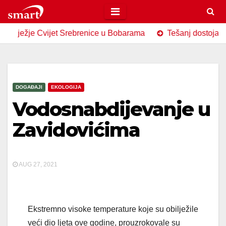
Skip
to
e Cvijet Srebrenice u Bobarama
Tešanj dostojanstveno obi
content
DOGAĐAJI
EKOLOGIJA
Vodosnabdijevanje u
Zavidovićima
AUG 27, 2021
Ekstremno visoke temperature koje su obilježile
veći dio ljeta ove godine, prouzrokovale su