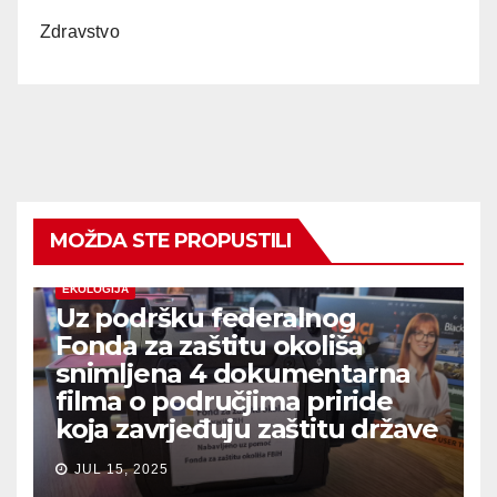
Zdravstvo
MOŽDA STE PROPUSTILI
EKOLOGIJA
Uz podršku federalnog
Fonda za zaštitu okoliša
snimljena 4 dokumentarna
filma o područjima priride
koja zavrjeđuju zaštitu države
JUL 15, 2025