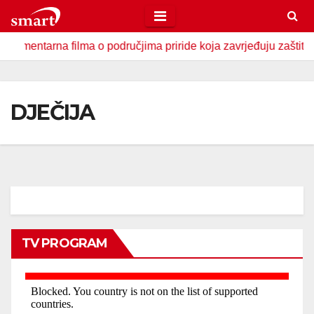
Skip
to
entarna filma o područjima priride koja zavrjeđuju zaštitu drž
content
DJEČIJA
TV PROGRAM