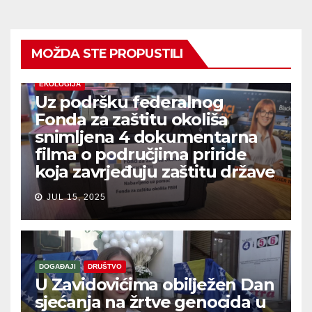
MOŽDA STE PROPUSTILI
EKOLOGIJA
Uz podršku federalnog
Fonda za zaštitu okoliša
snimljena 4 dokumentarna
filma o područjima priride
koja zavrjeđuju zaštitu države
JUL 15, 2025
DOGAĐAJI
DRUŠTVO
U Zavidovićima obilježen Dan
sjećanja na žrtve genocida u