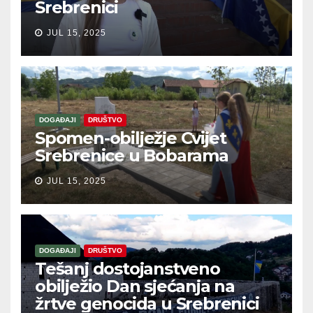
Srebrenici
JUL 15, 2025
DOGAĐAJI
DRUŠTVO
Spomen-obilježje Cvijet
Srebrenice u Bobarama
JUL 15, 2025
DOGAĐAJI
DRUŠTVO
Tešanj dostojanstveno
obilježio Dan sjećanja na
žrtve genocida u Srebrenici