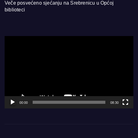
Veče posvećeno sjećanju na Srebrenicu u Općoj
biblioteci
Video
Player
00:00
08:30