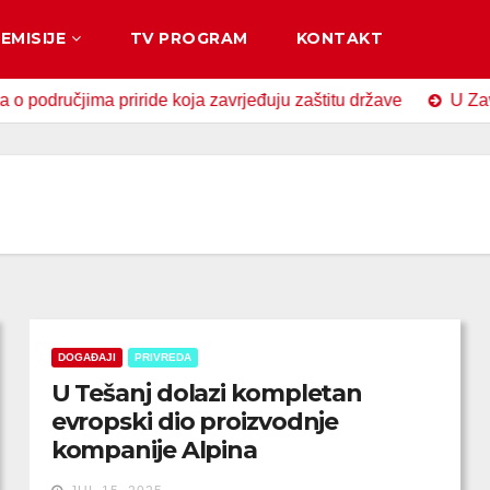
EMISIJE
TV PROGRAM
KONTAKT
ručjima priride koja zavrjeđuju zaštitu države
U Zavidović
DOGAĐAJI
PRIVREDA
U Tešanj dolazi kompletan
evropski dio proizvodnje
kompanije Alpina