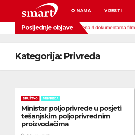
Skip
O NAMA
VIJESTI
to
content
Posljednje objave
 Fonda za zaštitu okoliša snimljena 4 dokumentarna filma o pod
Kategorija:
Privreda
DRUŠTVO
PRIVREDA
Ministar poljoprivrede u posjeti
tešanjskim poljoprivrednim
proizvođačima