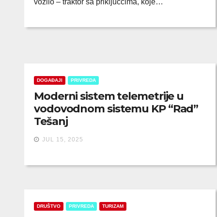
vozilo – traktor sa priključcima, koje…
DOGAĐAJI
PRIVREDA
Moderni sistem telemetrije u
vodovodnom sistemu KP “Rad”
Tešanj
JUL 15, 2025
DRUŠTVO
PRIVREDA
TURIZAM