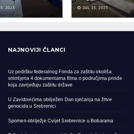
anja na žrtve
Bobarama
15, 2025
JUL 15, 2025
ocida u
renici
NAJNOVIJI ČLANCI
Uz podršku federalnog Fonda za zaštitu okoliša
snimljena 4 dokumentarna filma o područjima priride
koja zavrjeđuju zaštitu države
U Zavidovićima obilježen Dan sjećanja na žrtve
genocida u Srebrenici
Spomen-obilježje Cvijet Srebrenice u Bobarama