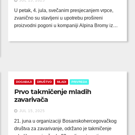
JUL 15, 2025
U petak, 4. jula, svečanim presjecanjem vrpce,
zvanično su stavljeni u upotrebu prošireni
proizvodni pogoni u kompaniji Alpina Bromy iz…
DOGAĐAJI
DRUŠTVO
MLADI
PRIVREDA
Prvo takmičenje mladih
zavarivača
JUL 15, 2025
21. juna u organizaciji Bosanskohercegovačkog
društva za zavarivanje, održano je takmičenje