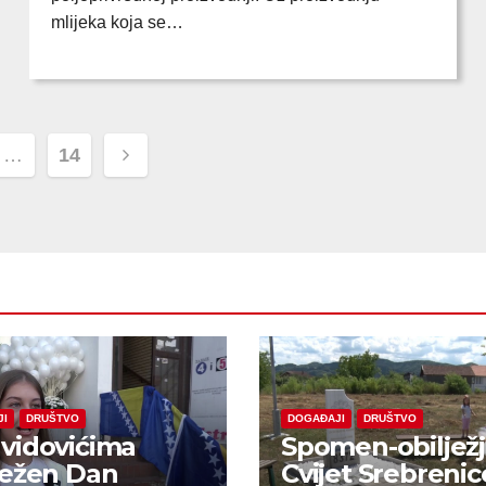
mlijeka koja se…
…
14
ion
JI
DRUŠTVO
DOGAĐAJI
DRUŠTVO
vidovićima
Spomen-obiljež
ježen Dan
Cvijet Srebrenic