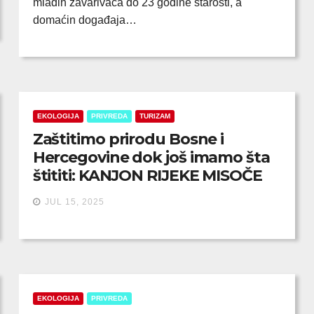
mladih zavarivača do 23 godine starosti, a
domaćin događaja…
EKOLOGIJA
PRIVREDA
TURIZAM
Zaštitimo prirodu Bosne i
Hercegovine dok još imamo šta
štititi: KANJON RIJEKE MISOČE
JUL 15, 2025
EKOLOGIJA
PRIVREDA