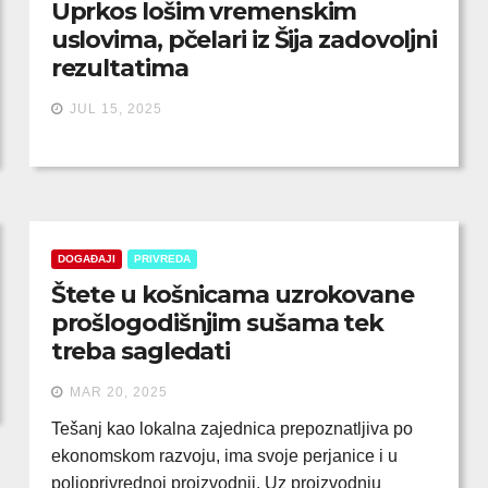
Uprkos lošim vremenskim
uslovima, pčelari iz Šija zadovoljni
rezultatima
JUL 15, 2025
DOGAĐAJI
PRIVREDA
Štete u košnicama uzrokovane
prošlogodišnjim sušama tek
treba sagledati
MAR 20, 2025
Tešanj kao lokalna zajednica prepoznatljiva po
ekonomskom razvoju, ima svoje perjanice i u
poljoprivrednoj proizvodnji. Uz proizvodnju