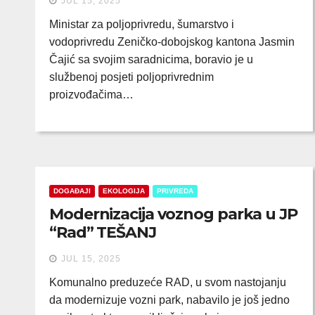
JUL 15, 2025
Ministar za poljoprivredu, šumarstvo i
vodoprivredu Zeničko-dobojskog kantona Jasmin
Čajić sa svojim saradnicima, boravio je u
službenoj posjeti poljoprivrednim
proizvođačima…
DOGAĐAJI
EKOLOGIJA
PRIVREDA
Modernizacija voznog parka u JP
“Rad” TEŠANJ
JUL 15, 2025
Komunalno preduzeće RAD, u svom nastojanju
da modernizuje vozni park, nabavilo je još jedno