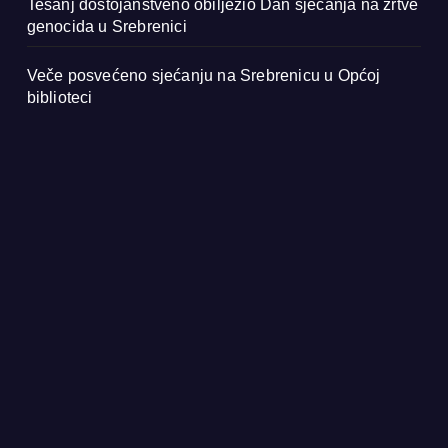
Tešanj dostojanstveno obilježio Dan sjećanja na žrtve
genocida u Srebrenici
Veče posvećeno sjećanju na Srebrenicu u Općoj
biblioteci