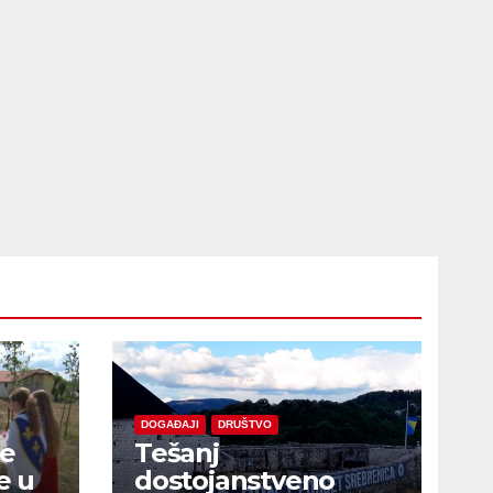
DOGAĐAJI
DRUŠTVO
je
Tešanj
e u
dostojanstveno