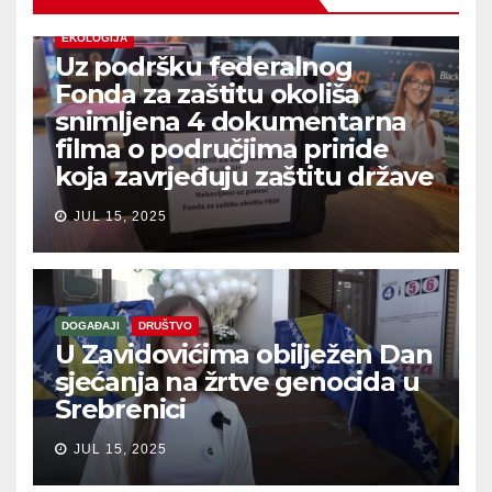
EKOLOGIJA
Uz podršku federalnog
Fonda za zaštitu okoliša
snimljena 4 dokumentarna
filma o područjima priride
koja zavrjeđuju zaštitu države
JUL 15, 2025
DOGAĐAJI
DRUŠTVO
U Zavidovićima obilježen Dan
sjećanja na žrtve genocida u
Srebrenici
JUL 15, 2025