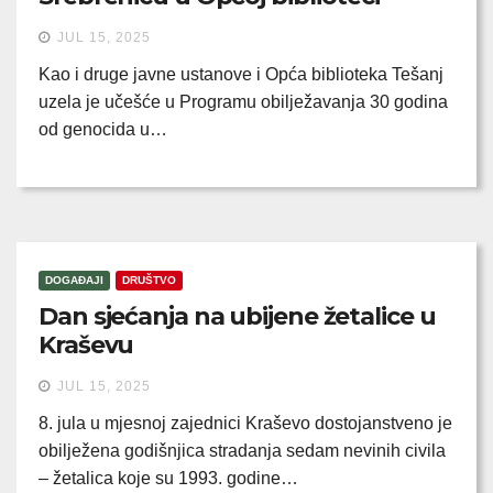
JUL 15, 2025
Kao i druge javne ustanove i Opća biblioteka Tešanj
uzela je učešće u Programu obilježavanja 30 godina
od genocida u…
DOGAĐAJI
DRUŠTVO
Dan sjećanja na ubijene žetalice u
Kraševu
JUL 15, 2025
8. jula u mjesnoj zajednici Kraševo dostojanstveno je
obilježena godišnjica stradanja sedam nevinih civila
– žetalica koje su 1993. godine…