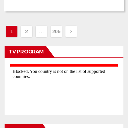
Posts
1
2
…
205
pagination
TV PROGRAM