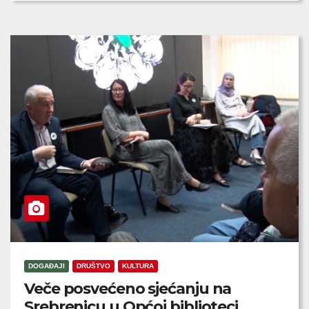
DOGAĐAJI
DRUŠTVO
KULTURA
Veče posvećeno sjećanju na
Srebrenicu u Općoj biblioteci