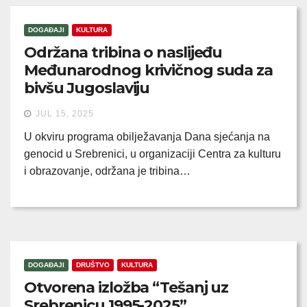
DOGAĐAJI
KULTURA
Održana tribina o naslijeđu
Međunarodnog krivičnog suda za
bivšu Jugoslaviju
JUL 15, 2025
U okviru programa obilježavanja Dana sjećanja na
genocid u Srebrenici, u organizaciji Centra za kulturu
i obrazovanje, održana je tribina…
DOGAĐAJI
DRUŠTVO
KULTURA
Otvorena izložba “Tešanj uz
Srebrenicu 1995-2025”