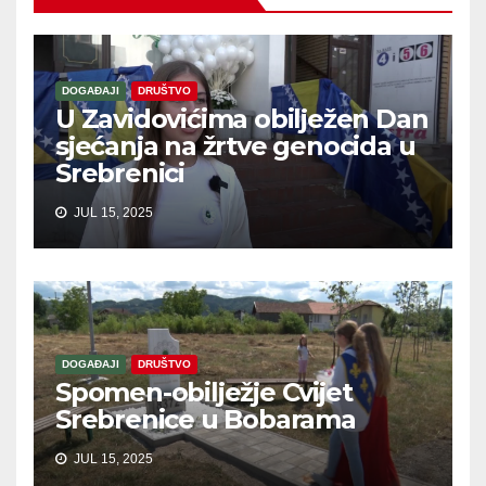
DOGAĐAJI
DRUŠTVO
U Zavidovićima obilježen Dan
sjećanja na žrtve genocida u
Srebrenici
JUL 15, 2025
DOGAĐAJI
DRUŠTVO
Spomen-obilježje Cvijet
Srebrenice u Bobarama
JUL 15, 2025