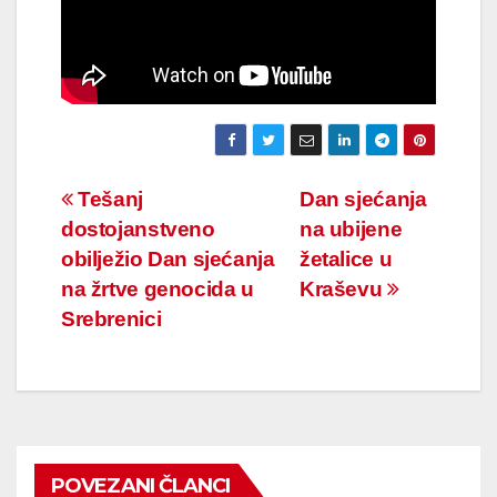
Navigacija
Tešanj
Dan sjećanja
dostojanstveno
na ubijene
članaka
obilježio Dan sjećanja
žetalice u
na žrtve genocida u
Kraševu
Srebrenici
POVEZANI ČLANCI