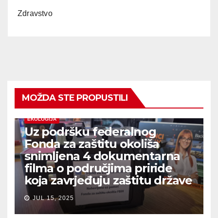
Zdravstvo
MOŽDA STE PROPUSTILI
EKOLOGIJA
Uz podršku federalnog
Fonda za zaštitu okoliša
snimljena 4 dokumentarna
filma o područjima priride
koja zavrjeđuju zaštitu države
JUL 15, 2025