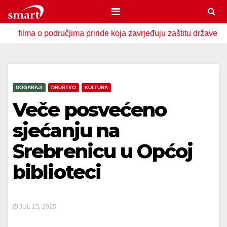
Skip
to
 o područjima priride koja zavrjeđuju zaštitu države
U Zav
content
DOGAĐAJI
DRUŠTVO
KULTURA
Veče posvećeno
sjećanju na
Srebrenicu u Općoj
biblioteci
JUL 15, 2025