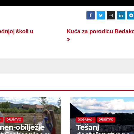
dnjoj školi u
Kuća za porodicu Bedak
I
DRUŠTVO
DOGAĐAJI
DRUŠTVO
en-obilježje
Tešanj