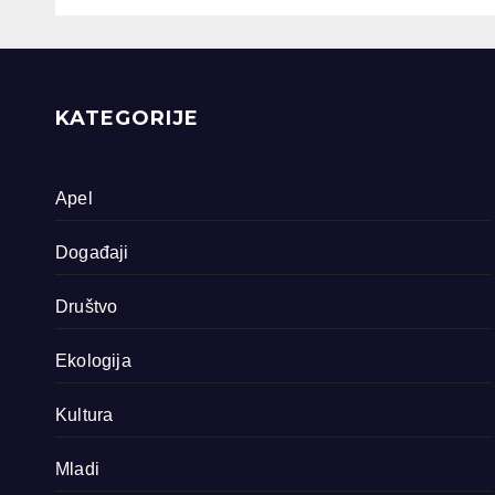
dokumentarna
Sreb
filma o područjima
priride koja
zavrjeđuju zaštitu
države
KATEGORIJE
Apel
Događaji
Društvo
Ekologija
Kultura
Mladi