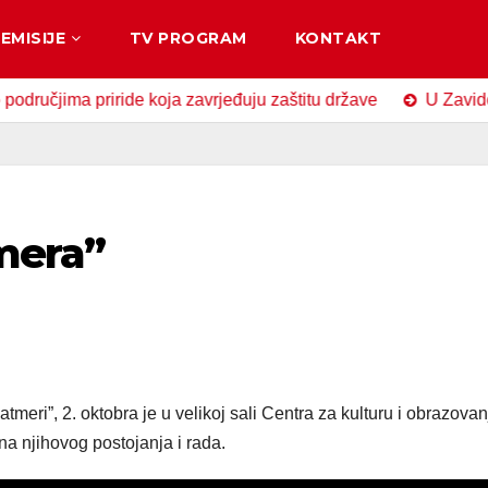
EMISIJE
TV PROGRAM
KONTAKT
jima priride koja zavrjeđuju zaštitu države
U Zavidovićim
mera”
meri”, 2. oktobra je u velikoj sali Centra za kulturu i obrazovan
na njihovog postojanja i rada.