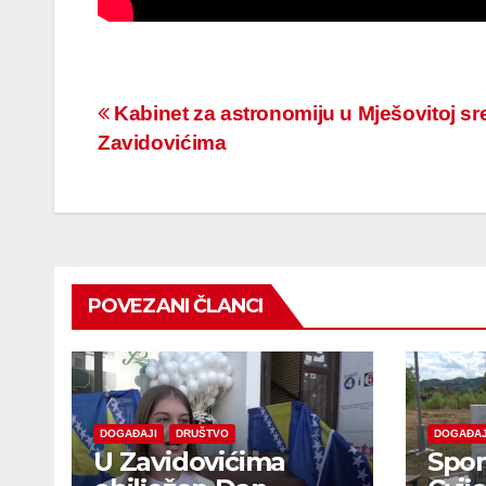
Navigacija
Kabinet za astronomiju u Mješovitoj sre
Zavidovićima
članaka
POVEZANI ČLANCI
DOGAĐAJI
DRUŠTVO
DOGAĐAJ
U Zavidovićima
Spom