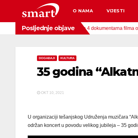
Skip
O NAMA
VIJESTI
to
content
Posljednje objave
nda za zaštitu okoliša snimljena 4 dokumentarna filma o područ
DOGAĐAJI
KULTURA
35 godina “Alkat
OKT 10, 2021
U organizaciji tešanjskog Udruženja muzičara “Alkat
održan koncert u povodu velikog jubileja – 35 godi