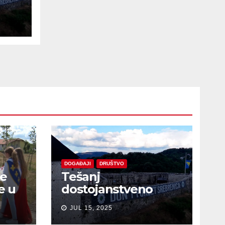
e
DOGAĐAJI
DRUŠTVO
je
Tešanj
e u
dostojanstveno
obilježio Dan
JUL 15, 2025
sjećanja na žrtve