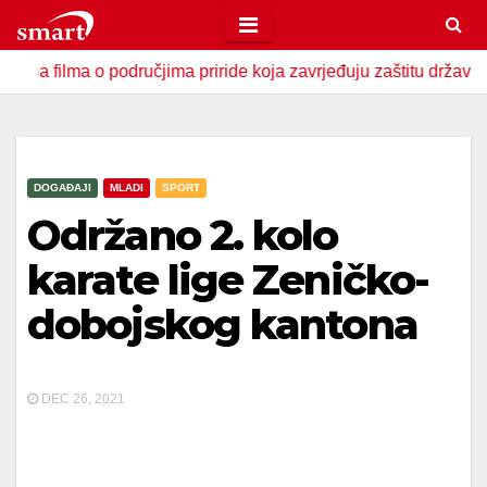
Skip
to
ma o područjima priride koja zavrjeđuju zaštitu države
U Z
content
DOGAĐAJI
MLADI
SPORT
Održano 2. kolo
karate lige Zeničko-
dobojskog kantona
DEC 26, 2021