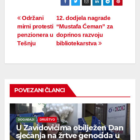
Navigacija
Održani
12. dodjela nagrade
mirni protesti
“Mustafa Ćeman” za
članaka
penzionera u
doprinos razvoju
Tešnju
bibliotekarstva
POVEZANI ČLANCI
DOGAĐAJI
DRUŠTVO
U Zavidovićima obilježen Dan
sjećanja na žrtve genocida u