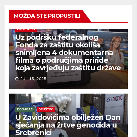
MOŽDA STE PROPUSTILI
EKOLOGIJA
Uz podršku federalnog
Fonda za zaštitu okoliša
snimljena 4 dokumentarna
filma o područjima priride
koja zavrjeđuju zaštitu države
JUL 15, 2025
DOGAĐAJI
DRUŠTVO
U Zavidovićima obilježen Dan
sjećanja na žrtve genocida u
Srebrenici