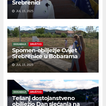
Srebrenici
JUL 15, 2025
DOGAĐAJI
DRUŠTVO
Spomen-obilježje Cvijet
Srebrenice u Bobarama
JUL 15, 2025
DOGAĐAJI
DRUŠTVO
Tešanj dostojanstveno
obilježio Dan sjećanja na