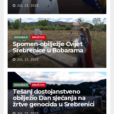
JUL 15, 2025
DOGAĐAJI
DRUŠTVO
Spomen-obilježje Cvijet
Srebrenice u Bobarama
JUL 15, 2025
DOGAĐAJI
DRUŠTVO
Tešanj dostojanstveno
obilježio Dan sjećanja na
žrtve genocida u Srebrenici
JUL 15, 2025